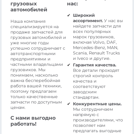
грузовых
нас:
автомобилей
Широкий
ассортимент.
У нас вы
Наша компания
найдете запчасти для
специализируется на
всех популярных
продаже запчастей для
марок грузовиков,
грузовых автомобилей и
включая Volvo, DAF,
уже многие годы
Mercedes-Benz, MAN,
успешно сотрудничает с
Scania, Renault Trucks
автотранспортными
и Iveco и другие.
предприятиями и
частными владельцами
Гарантия качества.
грузовиков. Мы
Все детали проходят
понимаем, насколько
строгий контроль
важна бесперебойная
качества и
работа вашей техники,
соответствуют
поэтому предлагаем
заводским
только качественные
стандартам.
запчасти по доступным
Конкурентные цены.
ценам.
Мы сотрудничаем
напрямую с
С нами выгодно
производителями, что
работать!
позволяет нам
предлагать выгодные