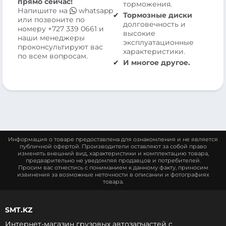
прямо сейчас!
торможения.
Напишите на
whatsapp
Тормозные диски
или позвоните по
долговечность и
номеру
+727 339 0661
и
высокие
наши менеджеры
эксплуатационные
проконсультируют вас
характеристики.
по всем вопросам.
И многое другое.
Информация о товаре предоставлена для ознакомления и не является
публичной офертой. Производители оставляют за собой право
изменять внешний вид, характеристики и комплектацию товара,
предварительно не уведомляя продавцов и потребителей.
Просим вас отнестись с пониманием к данному факту, приносим
извинения за возможные неточности в описании и фотографиях
товара.
SMT.KZ
Интернет-магазин грузовых автозапчастей c