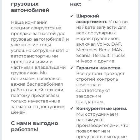
грузовых
нас:
автомобилей
Широкий
ассортимент.
У нас вы
Наша компания
найдете запчасти для
специализируется на
всех популярных
продаже запчастей для
марок грузовиков,
грузовых автомобилей и
включая Volvo, DAF,
уже многие годы
Mercedes-Benz, MAN,
успешно сотрудничает с
Scania, Renault Trucks
автотранспортными
и Iveco и другие.
предприятиями и
частными владельцами
Гарантия качества.
грузовиков. Мы
Все детали проходят
понимаем, насколько
строгий контроль
важна бесперебойная
качества и
работа вашей техники,
соответствуют
поэтому предлагаем
заводским
только качественные
стандартам.
запчасти по доступным
Конкурентные цены.
ценам.
Мы сотрудничаем
напрямую с
С нами выгодно
производителями, что
работать!
позволяет нам
предлагать выгодные