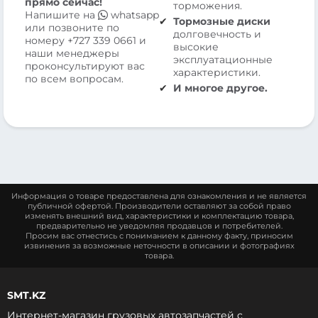
прямо сейчас!
торможения.
Напишите на
whatsapp
Тормозные диски
или позвоните по
долговечность и
номеру
+727 339 0661
и
высокие
наши менеджеры
эксплуатационные
проконсультируют вас
характеристики.
по всем вопросам.
И многое другое.
Информация о товаре предоставлена для ознакомления и не является
публичной офертой. Производители оставляют за собой право
изменять внешний вид, характеристики и комплектацию товара,
предварительно не уведомляя продавцов и потребителей.
Просим вас отнестись с пониманием к данному факту, приносим
извинения за возможные неточности в описании и фотографиях
товара.
SMT.KZ
Интернет-магазин грузовых автозапчастей c