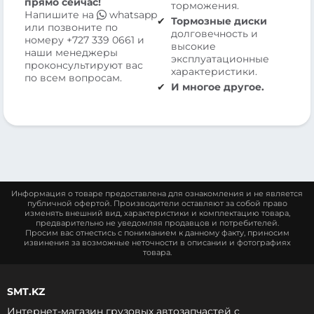
прямо сейчас!
торможения.
Напишите на
whatsapp
Тормозные диски
или позвоните по
долговечность и
номеру
+727 339 0661
и
высокие
наши менеджеры
эксплуатационные
проконсультируют вас
характеристики.
по всем вопросам.
И многое другое.
Информация о товаре предоставлена для ознакомления и не является
публичной офертой. Производители оставляют за собой право
изменять внешний вид, характеристики и комплектацию товара,
предварительно не уведомляя продавцов и потребителей.
Просим вас отнестись с пониманием к данному факту, приносим
извинения за возможные неточности в описании и фотографиях
товара.
SMT.KZ
Интернет-магазин грузовых автозапчастей c