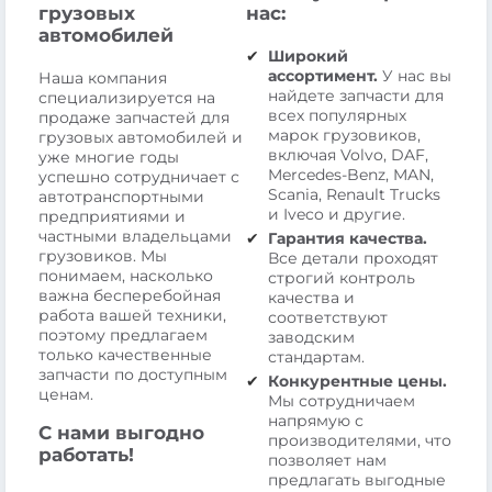
грузовых
нас:
автомобилей
Широкий
ассортимент.
У нас вы
Наша компания
найдете запчасти для
специализируется на
всех популярных
продаже запчастей для
марок грузовиков,
грузовых автомобилей и
включая Volvo, DAF,
уже многие годы
Mercedes-Benz, MAN,
успешно сотрудничает с
Scania, Renault Trucks
автотранспортными
и Iveco и другие.
предприятиями и
частными владельцами
Гарантия качества.
грузовиков. Мы
Все детали проходят
понимаем, насколько
строгий контроль
важна бесперебойная
качества и
работа вашей техники,
соответствуют
поэтому предлагаем
заводским
только качественные
стандартам.
запчасти по доступным
Конкурентные цены.
ценам.
Мы сотрудничаем
напрямую с
С нами выгодно
производителями, что
работать!
позволяет нам
предлагать выгодные