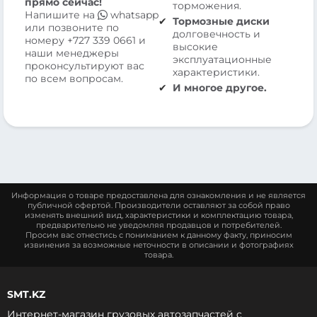
прямо сейчас!
торможения.
Напишите на
whatsapp
Тормозные диски
или позвоните по
долговечность и
номеру
+727 339 0661
и
высокие
наши менеджеры
эксплуатационные
проконсультируют вас
характеристики.
по всем вопросам.
И многое другое.
Информация о товаре предоставлена для ознакомления и не является
публичной офертой. Производители оставляют за собой право
изменять внешний вид, характеристики и комплектацию товара,
предварительно не уведомляя продавцов и потребителей.
Просим вас отнестись с пониманием к данному факту, приносим
извинения за возможные неточности в описании и фотографиях
товара.
SMT.KZ
Интернет-магазин грузовых автозапчастей c