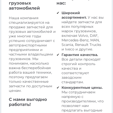
грузовых
нас:
автомобилей
Широкий
ассортимент.
У нас вы
Наша компания
найдете запчасти для
специализируется на
всех популярных
продаже запчастей для
марок грузовиков,
грузовых автомобилей и
включая Volvo, DAF,
уже многие годы
Mercedes-Benz, MAN,
успешно сотрудничает с
Scania, Renault Trucks
автотранспортными
и Iveco и другие.
предприятиями и
частными владельцами
Гарантия качества.
грузовиков. Мы
Все детали проходят
понимаем, насколько
строгий контроль
важна бесперебойная
качества и
работа вашей техники,
соответствуют
поэтому предлагаем
заводским
только качественные
стандартам.
запчасти по доступным
Конкурентные цены.
ценам.
Мы сотрудничаем
напрямую с
С нами выгодно
производителями, что
работать!
позволяет нам
предлагать выгодные