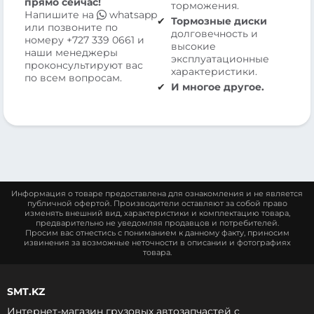
прямо сейчас!
торможения.
Напишите на
whatsapp
Тормозные диски
или позвоните по
долговечность и
номеру
+727 339 0661
и
высокие
наши менеджеры
эксплуатационные
проконсультируют вас
характеристики.
по всем вопросам.
И многое другое.
Информация о товаре предоставлена для ознакомления и не является
публичной офертой. Производители оставляют за собой право
изменять внешний вид, характеристики и комплектацию товара,
предварительно не уведомляя продавцов и потребителей.
Просим вас отнестись с пониманием к данному факту, приносим
извинения за возможные неточности в описании и фотографиях
товара.
SMT.KZ
Интернет-магазин грузовых автозапчастей c