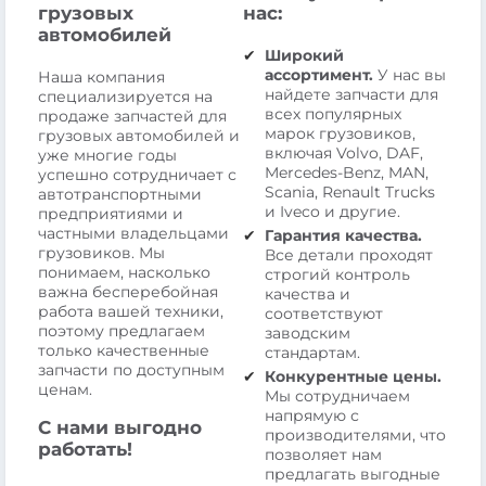
грузовых
нас:
автомобилей
Широкий
ассортимент.
У нас вы
Наша компания
найдете запчасти для
специализируется на
всех популярных
продаже запчастей для
марок грузовиков,
грузовых автомобилей и
включая Volvo, DAF,
уже многие годы
Mercedes-Benz, MAN,
успешно сотрудничает с
Scania, Renault Trucks
автотранспортными
и Iveco и другие.
предприятиями и
частными владельцами
Гарантия качества.
грузовиков. Мы
Все детали проходят
понимаем, насколько
строгий контроль
важна бесперебойная
качества и
работа вашей техники,
соответствуют
поэтому предлагаем
заводским
только качественные
стандартам.
запчасти по доступным
Конкурентные цены.
ценам.
Мы сотрудничаем
напрямую с
С нами выгодно
производителями, что
работать!
позволяет нам
предлагать выгодные