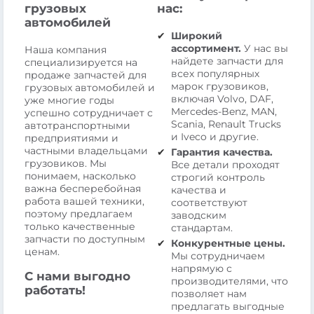
грузовых
нас:
автомобилей
Широкий
ассортимент.
У нас вы
Наша компания
найдете запчасти для
специализируется на
всех популярных
продаже запчастей для
марок грузовиков,
грузовых автомобилей и
включая Volvo, DAF,
уже многие годы
Mercedes-Benz, MAN,
успешно сотрудничает с
Scania, Renault Trucks
автотранспортными
и Iveco и другие.
предприятиями и
частными владельцами
Гарантия качества.
грузовиков. Мы
Все детали проходят
понимаем, насколько
строгий контроль
важна бесперебойная
качества и
работа вашей техники,
соответствуют
поэтому предлагаем
заводским
только качественные
стандартам.
запчасти по доступным
Конкурентные цены.
ценам.
Мы сотрудничаем
напрямую с
С нами выгодно
производителями, что
работать!
позволяет нам
предлагать выгодные