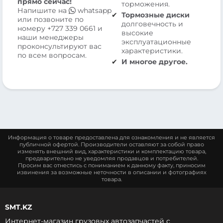
прямо сейчас!
торможения.
Напишите на
whatsapp
Тормозные диски
или позвоните по
долговечность и
номеру
+727 339 0661
и
высокие
наши менеджеры
эксплуатационные
проконсультируют вас
характеристики.
по всем вопросам.
И многое другое.
Информация о товаре предоставлена для ознакомления и не является
публичной офертой. Производители оставляют за собой право
изменять внешний вид, характеристики и комплектацию товара,
предварительно не уведомляя продавцов и потребителей.
Просим вас отнестись с пониманием к данному факту, приносим
извинения за возможные неточности в описании и фотографиях
товара.
SMT.KZ
Интернет-магазин грузовых автозапчастей c