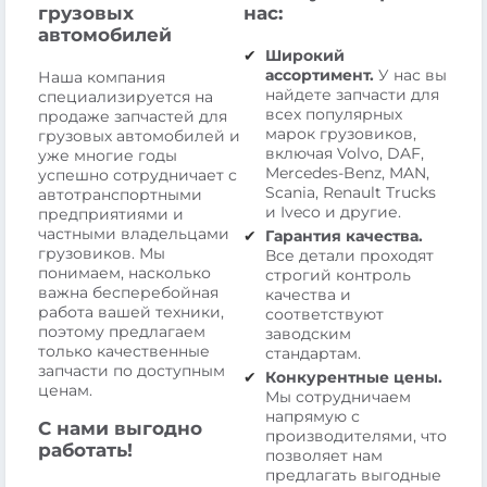
грузовых
нас:
автомобилей
Широкий
ассортимент.
У нас вы
Наша компания
найдете запчасти для
специализируется на
всех популярных
продаже запчастей для
марок грузовиков,
грузовых автомобилей и
включая Volvo, DAF,
уже многие годы
Mercedes-Benz, MAN,
успешно сотрудничает с
Scania, Renault Trucks
автотранспортными
и Iveco и другие.
предприятиями и
частными владельцами
Гарантия качества.
грузовиков. Мы
Все детали проходят
понимаем, насколько
строгий контроль
важна бесперебойная
качества и
работа вашей техники,
соответствуют
поэтому предлагаем
заводским
только качественные
стандартам.
запчасти по доступным
Конкурентные цены.
ценам.
Мы сотрудничаем
напрямую с
С нами выгодно
производителями, что
работать!
позволяет нам
предлагать выгодные