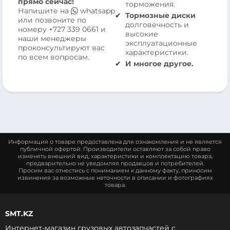
прямо сейчас!
торможения.
Напишите на
whatsapp
Тормозные диски
или позвоните по
долговечность и
номеру
+727 339 0661
и
высокие
наши менеджеры
эксплуатационные
проконсультируют вас
характеристики.
по всем вопросам.
И многое другое.
Информация о товаре предоставлена для ознакомления и не является
публичной офертой. Производители оставляют за собой право
изменять внешний вид, характеристики и комплектацию товара,
предварительно не уведомляя продавцов и потребителей.
Просим вас отнестись с пониманием к данному факту, приносим
извинения за возможные неточности в описании и фотографиях
товара.
SMT.KZ
Интернет-магазин грузовых автозапчастей c