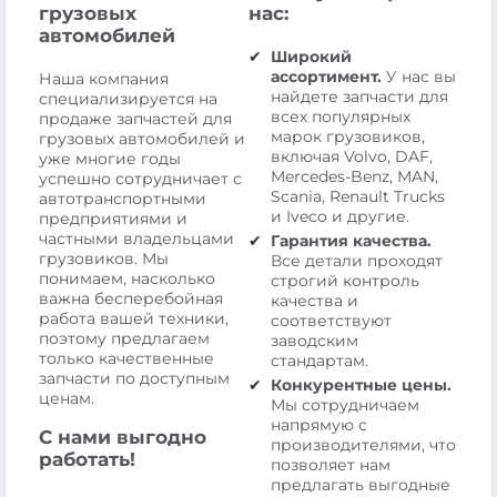
грузовых
нас:
автомобилей
Широкий
ассортимент.
У нас вы
Наша компания
найдете запчасти для
специализируется на
всех популярных
продаже запчастей для
марок грузовиков,
грузовых автомобилей и
включая Volvo, DAF,
уже многие годы
Mercedes-Benz, MAN,
успешно сотрудничает с
Scania, Renault Trucks
автотранспортными
и Iveco и другие.
предприятиями и
частными владельцами
Гарантия качества.
грузовиков. Мы
Все детали проходят
понимаем, насколько
строгий контроль
важна бесперебойная
качества и
работа вашей техники,
соответствуют
поэтому предлагаем
заводским
только качественные
стандартам.
запчасти по доступным
Конкурентные цены.
ценам.
Мы сотрудничаем
напрямую с
С нами выгодно
производителями, что
работать!
позволяет нам
предлагать выгодные