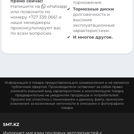
прямо сейчас!
торможения.
Напишите на
whatsapp
Тормозные диски
или позвоните по
долговечность и
номеру
+727 339 0661
и
высокие
наши менеджеры
эксплуатационные
проконсультируют вас
характеристики.
по всем вопросам.
И многое другое.
Информация о товаре предоставлена для ознакомления и не является
публичной офертой. Производители оставляют за собой право
изменять внешний вид, характеристики и комплектацию товара,
предварительно не уведомляя продавцов и потребителей.
Просим вас отнестись с пониманием к данному факту, приносим
извинения за возможные неточности в описании и фотографиях
товара.
SMT.KZ
Интернет-магазин грузовых автозапчастей c