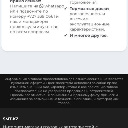
прямо сейчас!
торможения.
Напишите на
whatsapp
Тормозные диски
или позвоните по
долговечность и
номеру
+727 339 0661
и
высокие
наши менеджеры
эксплуатационные
проконсультируют вас
характеристики.
по всем вопросам.
И многое другое.
Информация о товаре предоставлена для ознакомления и не является
публичной офертой. Производители оставляют за собой право
изменять внешний вид, характеристики и комплектацию товара,
предварительно не уведомляя продавцов и потребителей.
Просим вас отнестись с пониманием к данному факту, приносим
извинения за возможные неточности в описании и фотографиях
товара.
SMT.KZ
Интернет-магазин грузовых автозапчастей c