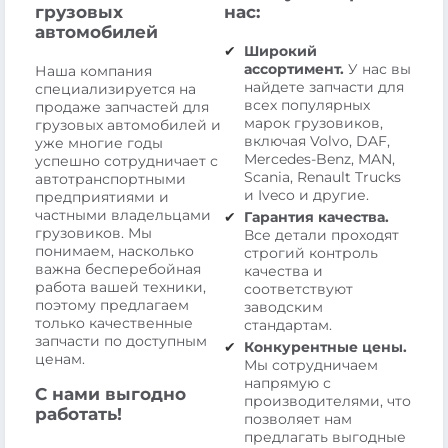
грузовых
нас:
автомобилей
Широкий
ассортимент.
У нас вы
Наша компания
найдете запчасти для
специализируется на
всех популярных
продаже запчастей для
марок грузовиков,
грузовых автомобилей и
включая Volvo, DAF,
уже многие годы
Mercedes-Benz, MAN,
успешно сотрудничает с
Scania, Renault Trucks
автотранспортными
и Iveco и другие.
предприятиями и
частными владельцами
Гарантия качества.
грузовиков. Мы
Все детали проходят
понимаем, насколько
строгий контроль
важна бесперебойная
качества и
работа вашей техники,
соответствуют
поэтому предлагаем
заводским
только качественные
стандартам.
запчасти по доступным
Конкурентные цены.
ценам.
Мы сотрудничаем
напрямую с
С нами выгодно
производителями, что
работать!
позволяет нам
предлагать выгодные