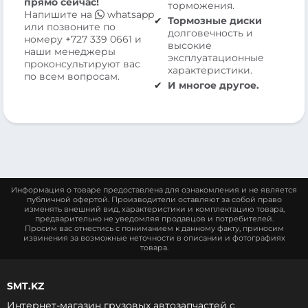
прямо сейчас!
торможения.
Напишите на
whatsapp
Тормозные диски
или позвоните по
долговечность и
номеру
+727 339 0661
и
высокие
наши менеджеры
эксплуатационные
проконсультируют вас
характеристики.
по всем вопросам.
И многое другое.
Информация о товаре предоставлена для ознакомления и не является
публичной офертой. Производители оставляют за собой право
изменять внешний вид, характеристики и комплектацию товара,
предварительно не уведомляя продавцов и потребителей.
Просим вас отнестись с пониманием к данному факту, приносим
извинения за возможные неточности в описании и фотографиях
товара.
SMT.KZ
Интернет-магазин грузовых автозапчастей c