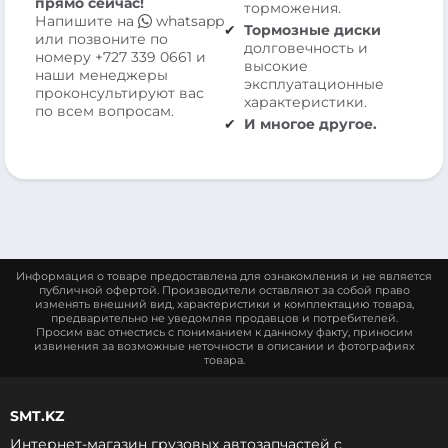
прямо сейчас!
торможения.
Напишите на
whatsapp
Тормозные диски
или позвоните по
долговечность и
номеру
+727 339 0661
и
высокие
наши менеджеры
эксплуатационные
проконсультируют вас
характеристики.
по всем вопросам.
И многое другое.
Информация о товаре предоставлена для ознакомления и не является
публичной офертой. Производители оставляют за собой право
изменять внешний вид, характеристики и комплектацию товара,
предварительно не уведомляя продавцов и потребителей.
Просим вас отнестись с пониманием к данному факту, приносим
извинения за возможные неточности в описании и фотографиях
товара.
SMT.KZ
Интернет-магазин грузовых автозапчастей c