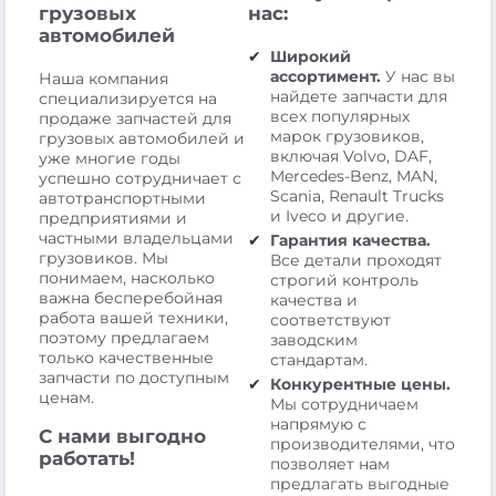
грузовых
нас:
автомобилей
Широкий
ассортимент.
У нас вы
Наша компания
найдете запчасти для
специализируется на
всех популярных
продаже запчастей для
марок грузовиков,
грузовых автомобилей и
включая Volvo, DAF,
уже многие годы
Mercedes-Benz, MAN,
успешно сотрудничает с
Scania, Renault Trucks
автотранспортными
и Iveco и другие.
предприятиями и
частными владельцами
Гарантия качества.
грузовиков. Мы
Все детали проходят
понимаем, насколько
строгий контроль
важна бесперебойная
качества и
работа вашей техники,
соответствуют
поэтому предлагаем
заводским
только качественные
стандартам.
запчасти по доступным
Конкурентные цены.
ценам.
Мы сотрудничаем
напрямую с
С нами выгодно
производителями, что
работать!
позволяет нам
предлагать выгодные