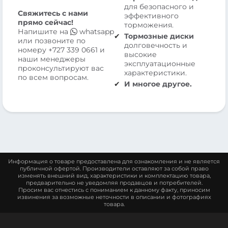
для безопасного и
Свяжитесь с нами
эффективного
прямо сейчас!
торможения.
Напишите на
whatsapp
Тормозные диски
или позвоните по
долговечность и
номеру
+727 339 0661
и
высокие
наши менеджеры
эксплуатационные
проконсультируют вас
характеристики.
по всем вопросам.
И многое другое.
Информация о товаре предоставлена для ознакомления и не является
публичной офертой. Производители оставляют за собой право
изменять внешний вид, характеристики и комплектацию товара,
предварительно не уведомляя продавцов и потребителей.
Просим вас отнестись с пониманием к данному факту, приносим
извинения за возможные неточности в описании и фотографиях
товара.