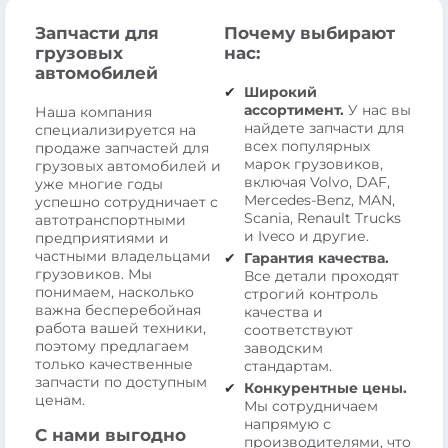
Запчасти для
Почему выбирают
грузовых
нас:
автомобилей
Широкий
ассортимент.
У нас вы
Наша компания
найдете запчасти для
специализируется на
всех популярных
продаже запчастей для
марок грузовиков,
грузовых автомобилей и
включая Volvo, DAF,
уже многие годы
Mercedes-Benz, MAN,
успешно сотрудничает с
Scania, Renault Trucks
автотранспортными
и Iveco и другие.
предприятиями и
частными владельцами
Гарантия качества.
грузовиков. Мы
Все детали проходят
понимаем, насколько
строгий контроль
важна бесперебойная
качества и
работа вашей техники,
соответствуют
поэтому предлагаем
заводским
только качественные
стандартам.
запчасти по доступным
Конкурентные цены.
ценам.
Мы сотрудничаем
напрямую с
С нами выгодно
производителями, что