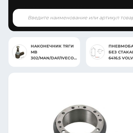
Поиск
товаров
НАКОНЕЧНИК ТЯГИ
ПНЕВМОБ
MB
БЕЗ СТАКА
302/MAN/DAF/IVECO
6416.S VOL
115MM M30X1.5 ПРАВ.