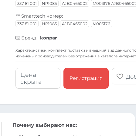
337 81 001
NP1085
AJB0465002
M003176 AJB0465002
Smarttech номер:
337 81 001
NP1085
AJB0465002
M003176
Бренд:
konpar
Xарактеристики, комплект поставки и внешний вид данного то
изменены производителем без отражения в каталоге интернет
Цена
Доб
Регистрация
скрыта
Почему выбирают нас: