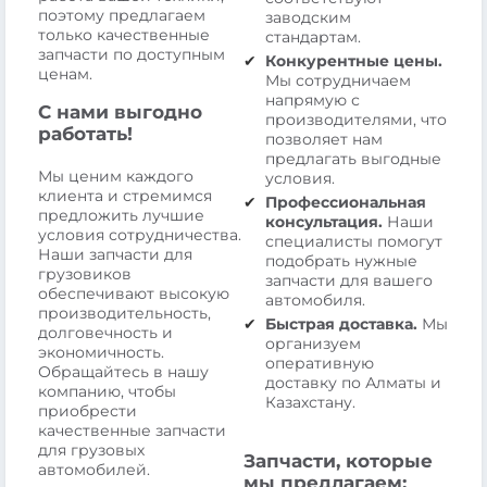
поэтому предлагаем
заводским
только качественные
стандартам.
запчасти по доступным
Конкурентные цены.
ценам.
Мы сотрудничаем
напрямую с
С нами выгодно
производителями, что
работать!
позволяет нам
предлагать выгодные
Мы ценим каждого
условия.
клиента и стремимся
Профессиональная
предложить лучшие
консультация.
Наши
условия сотрудничества.
специалисты помогут
Наши запчасти для
подобрать нужные
грузовиков
запчасти для вашего
обеспечивают высокую
автомобиля.
производительность,
Быстрая доставка.
Мы
долговечность и
организуем
экономичность.
оперативную
Обращайтесь в нашу
доставку по Алматы и
компанию, чтобы
Казахстану.
приобрести
качественные запчасти
для грузовых
Запчасти, которые
автомобилей.
мы предлагаем: