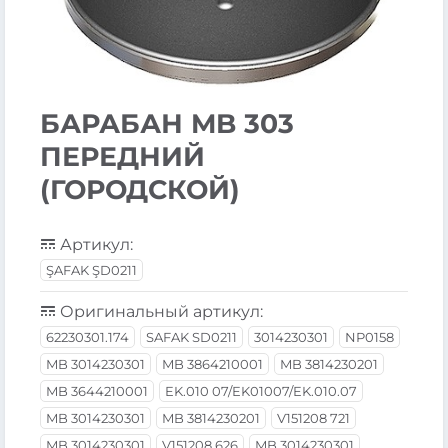
БАРАБАН MB 303
ПЕРЕДНИЙ
(ГОРОДСКОЙ)
Артикул:
ŞAFAK ŞD0211
Оригинальный артикул:
62230301.174
SAFAK SD0211
3014230301
NP0158
MB 3014230301
MB 3864210001
MB 3814230201
MB 3644210001
EK.010 07/EK01007/EK.010.07
MB 3014230301
MB 3814230201
V151208 721
MB 3014230301
V151208 626
MB 3014230301