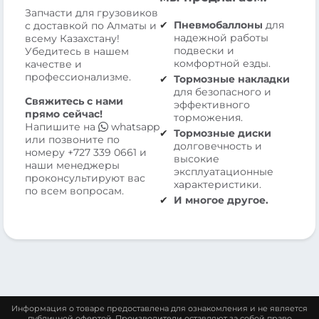
Запчасти для грузовиков
Пневмобаллоны
для
с доставкой по Алматы и
надежной работы
всему Казахстану!
подвески и
Убедитесь в нашем
комфортной езды.
качестве и
профессионализме.
Тормозные накладки
для безопасного и
Свяжитесь с нами
эффективного
прямо сейчас!
торможения.
Напишите на
whatsapp
Тормозные диски
или позвоните по
долговечность и
номеру
+727 339 0661
и
высокие
наши менеджеры
эксплуатационные
проконсультируют вас
характеристики.
по всем вопросам.
И многое другое.
Информация о товаре предоставлена для ознакомления и не является
публичной офертой. Производители оставляют за собой право