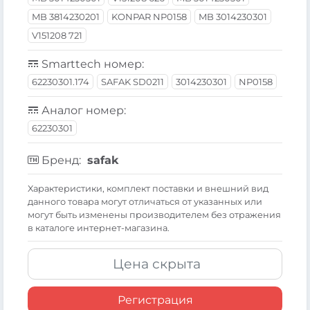
MB 3814230201
KONPAR NP0158
MB 3014230301
V151208 721
Smarttech номер:
62230301.174
SAFAK SD0211
3014230301
NP0158
Аналог номер:
62230301
Бренд:
safak
Xарактеристики, комплект поставки и внешний вид
данного товара могут отличаться от указанных или
могут быть изменены производителем без отражения
в каталоге интернет-магазина.
Цена скрыта
Регистрация