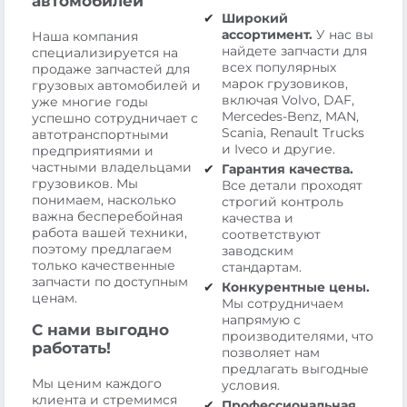
автомобилей
Широкий
ассортимент.
У нас вы
Наша компания
найдете запчасти для
специализируется на
всех популярных
продаже запчастей для
марок грузовиков,
грузовых автомобилей и
включая Volvo, DAF,
уже многие годы
Mercedes-Benz, MAN,
успешно сотрудничает с
Scania, Renault Trucks
автотранспортными
и Iveco и другие.
предприятиями и
частными владельцами
Гарантия качества.
грузовиков. Мы
Все детали проходят
понимаем, насколько
строгий контроль
важна бесперебойная
качества и
работа вашей техники,
соответствуют
поэтому предлагаем
заводским
только качественные
стандартам.
запчасти по доступным
Конкурентные цены.
ценам.
Мы сотрудничаем
напрямую с
С нами выгодно
производителями, что
работать!
позволяет нам
предлагать выгодные
Мы ценим каждого
условия.
клиента и стремимся
Профессиональная