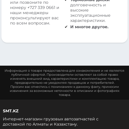
или позвоните по
долговечность и
номеру
+727 339 0661
и
высокие
наши менеджеры
эксплуатационные
проконсультируют вас
характеристики.
по всем вопросам.
И многое другое.
Информация о товаре предоставлена для ознакомления и не является
публичной офертой. Производители оставляют за собой право
изменять внешний вид, характеристики и комплектацию товара,
предварительно не уведомляя продавцов и потребителей.
Просим вас отнестись с пониманием к данному факту, приносим
извинения за возможные неточности в описании и фотографиях
товара.
SMT.KZ
Интернет-магазин грузовых автозапчастей c
доставкой по Алматы и Казахстану.