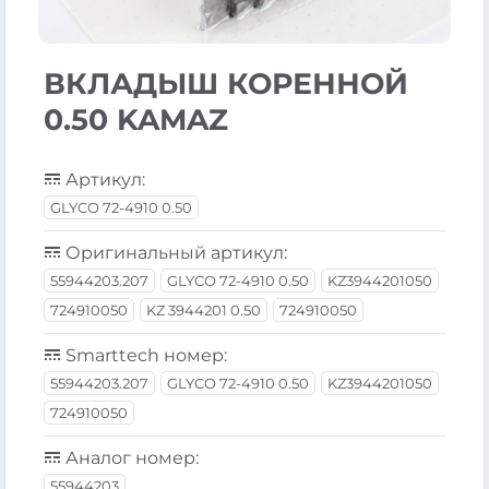
ВКЛАДЫШ КОРЕННОЙ
0.50 KAMAZ
Артикул:
GLYCO 72-4910 0.50
Оригинальный артикул:
55944203.207
GLYCO 72-4910 0.50
KZ3944201050
724910050
KZ 3944201 0.50
724910050
Smarttech номер:
55944203.207
GLYCO 72-4910 0.50
KZ3944201050
724910050
Аналог номер:
55944203