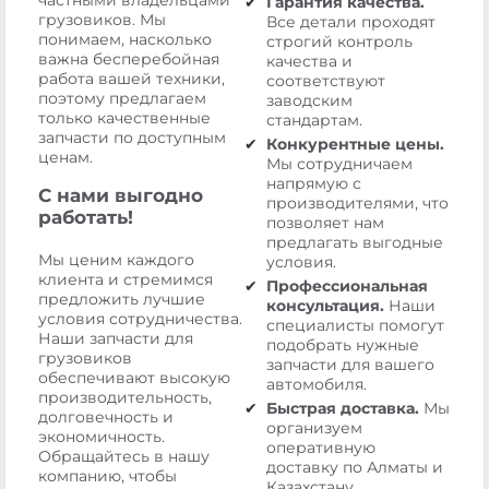
частными владельцами
Гарантия качества.
грузовиков. Мы
Все детали проходят
понимаем, насколько
строгий контроль
важна бесперебойная
качества и
работа вашей техники,
соответствуют
поэтому предлагаем
заводским
только качественные
стандартам.
запчасти по доступным
Конкурентные цены.
ценам.
Мы сотрудничаем
напрямую с
С нами выгодно
производителями, что
работать!
позволяет нам
предлагать выгодные
Мы ценим каждого
условия.
клиента и стремимся
Профессиональная
предложить лучшие
консультация.
Наши
условия сотрудничества.
специалисты помогут
Наши запчасти для
подобрать нужные
грузовиков
запчасти для вашего
обеспечивают высокую
автомобиля.
производительность,
Быстрая доставка.
Мы
долговечность и
организуем
экономичность.
оперативную
Обращайтесь в нашу
доставку по Алматы и
компанию, чтобы
Казахстану.