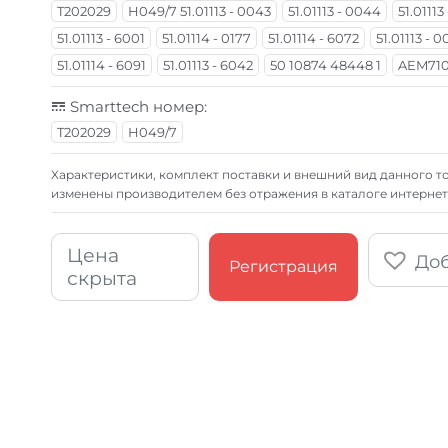
T202029
H049/7 51.01113 - 0043
51.01113 - 0044
51.01113
51.01113 - 6001
51.01114 - 0177
51.01114 - 6072
51.01113 - 
51.01114 - 6091
51.01113 - 6042
50 10874 48448 1
AEM710
Smarttech номер:
T202029
H049/7
Xарактеристики, комплект поставки и внешний вид данного то
изменены производителем без отражения в каталоге интернет
Цена
Доб
Регистрация
скрыта