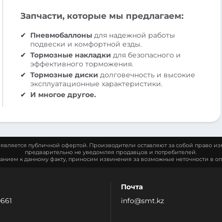
Запчасти, которые мы предлагаем:
Пневмобаллоны
для надежной работы
подвески и комфортной езды.
Тормозные накладки
для безопасного и
эффективного торможения.
Тормозные диски
долговечность и высокие
эксплуатационные характеристики.
И многое другое.
является публичной офертой. Производители оставляют за собой право из
предварительно не уведомляя продавцов и потребителей.
манием к данному факту, приносим извинения за возможные неточности в оп
Почта
0661
info@smt.kz