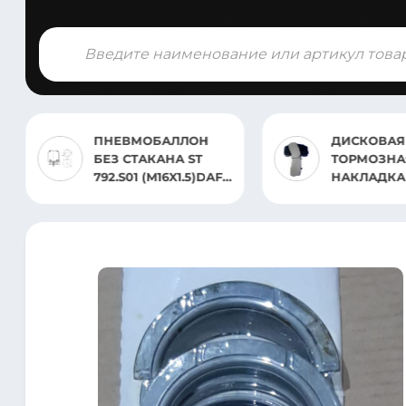
Поиск
товаров
ПНЕВМОБАЛЛОН
ДИСКОВАЯ
БЕЗ СТАКАНА ST
ТОРМОЗНА
792.S01 (M16X1.5)DAF
НАКЛАДКА 29244/M
75CF/85CF/95XF НА
Actros MP3
ЛЕНИВЕЦ
ЗАДНИИ