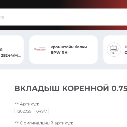
кронштейн балки
Я
BPW RH
B
/MP4
ВКЛАДЫШ КОРЕННОЙ 0.75
Артикул:
T202029
049/7
Оригинальный артикул: