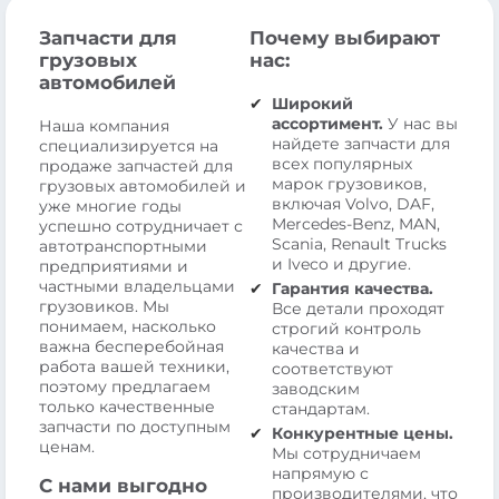
Запчасти для
Почему выбирают
грузовых
нас:
автомобилей
Широкий
ассортимент.
У нас вы
Наша компания
найдете запчасти для
специализируется на
всех популярных
продаже запчастей для
марок грузовиков,
грузовых автомобилей и
включая Volvo, DAF,
уже многие годы
Mercedes-Benz, MAN,
успешно сотрудничает с
Scania, Renault Trucks
автотранспортными
и Iveco и другие.
предприятиями и
частными владельцами
Гарантия качества.
грузовиков. Мы
Все детали проходят
понимаем, насколько
строгий контроль
важна бесперебойная
качества и
работа вашей техники,
соответствуют
поэтому предлагаем
заводским
только качественные
стандартам.
запчасти по доступным
Конкурентные цены.
ценам.
Мы сотрудничаем
напрямую с
С нами выгодно
производителями, что