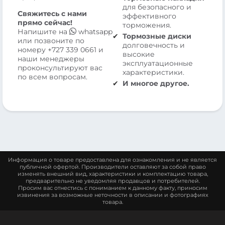
для безопасного и
Свяжитесь с нами
эффективного
прямо сейчас!
торможения.
Напишите на
whatsapp
Тормозные диски
или позвоните по
долговечность и
номеру
+727 339 0661
и
высокие
наши менеджеры
эксплуатационные
проконсультируют вас
характеристики.
по всем вопросам.
И многое другое.
Информация о товаре предоставлена для ознакомления и не является
публичной офертой. Производители оставляют за собой право
изменять внешний вид, характеристики и комплектацию товара,
предварительно не уведомляя продавцов и потребителей.
Просим вас отнестись с пониманием к данному факту, приносим
извинения за возможные неточности в описании и фотографиях
товара.