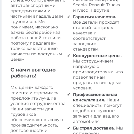
успешно сотрудничает с
Scania, Renault Trucks
автотранспортными
и Iveco и другие.
предприятиями и
частными владельцами
Гарантия качества.
грузовиков. Мы
Все детали проходят
понимаем, насколько
строгий контроль
важна бесперебойная
качества и
работа вашей техники,
соответствуют
поэтому предлагаем
заводским
только качественные
стандартам.
запчасти по доступным
Конкурентные цены.
ценам.
Мы сотрудничаем
напрямую с
С нами выгодно
производителями, что
работать!
позволяет нам
предлагать выгодные
Мы ценим каждого
условия.
клиента и стремимся
Профессиональная
предложить лучшие
консультация.
Наши
условия сотрудничества.
специалисты помогут
Наши запчасти для
подобрать нужные
грузовиков
запчасти для вашего
обеспечивают высокую
автомобиля.
производительность,
Быстрая доставка.
Мы
долговечность и
организуем