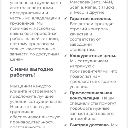
Mercedes-Benz, MAN,
успешно сотрудничает с
Scania, Renault Trucks
автотранспортными
и Iveco и другие.
предприятиями и
частными владельцами
Гарантия качества.
грузовиков. Мы
Все детали проходят
понимаем, насколько
строгий контроль
важна бесперебойная
качества и
работа вашей техники,
соответствуют
поэтому предлагаем
заводским
только качественные
стандартам.
запчасти по доступным
Конкурентные цены.
ценам.
Мы сотрудничаем
напрямую с
С нами выгодно
производителями, что
работать!
позволяет нам
предлагать выгодные
Мы ценим каждого
условия.
клиента и стремимся
Профессиональная
предложить лучшие
консультация.
Наши
условия сотрудничества.
специалисты помогут
Наши запчасти для
подобрать нужные
грузовиков
запчасти для вашего
обеспечивают высокую
автомобиля.
производительность,
Быстрая доставка.
Мы
долговечность и