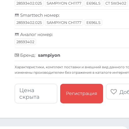
28593402.025
SAMPIYON CH1177
E696LS
CT 5W3402
Smarttech номер:
28593402.025
SAMPIYON CH1177
E696LS
Аналог номер:
28593402
Бренд:
sampiyon
Xарактеристики, комплект поставки и внешний вид данного то
изменены производителем без отражения в каталоге интернет
Цена
Доб
Регистрация
скрыта