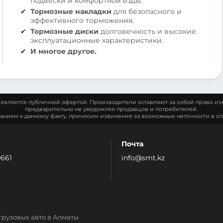
подвески и комфортной езды.
Тормозные накладки
для безопасного и
эффективного торможения.
Тормозные диски
долговечность и высокие
эксплуатационные характеристики.
И многое другое.
является публичной офертой. Производители оставляют за собой право из
предварительно не уведомляя продавцов и потребителей.
манием к данному факту, приносим извинения за возможные неточности в оп
Почта
0661
info@smt.kz
грузовых авто в Алматы