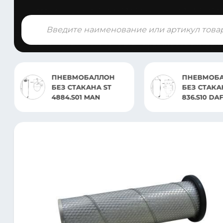
Поиск
товаров
Н
ПНЕВМОБАЛЛОН
ПНЕВ
БЕЗ СТАКАНА ST
СБОРЕ 
836.S10 DAF XF 105
IVECO