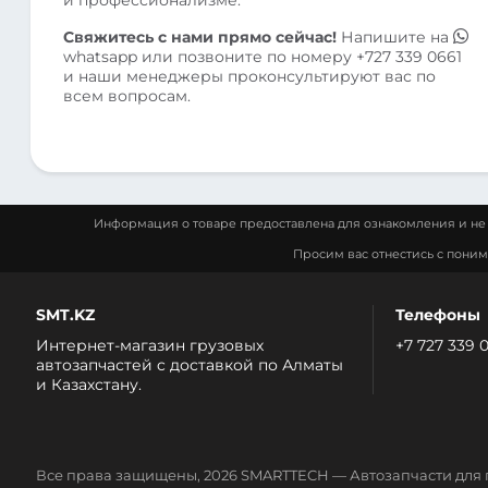
Свяжитесь с нами прямо сейчас!
Напишите на
whatsapp
или позвоните по номеру
+727 339 0661
и наши менеджеры проконсультируют вас по
всем вопросам.
Информация о товаре предоставлена для ознакомления и не 
Просим вас отнестись с пони
SMT.KZ
Телефоны
Интернет-магазин грузовых
+7 727 339 
автозапчастей c доставкой по Алматы
и Казахстану.
Все права защищены, 2026 SMARTTECH — Автозапчасти для 