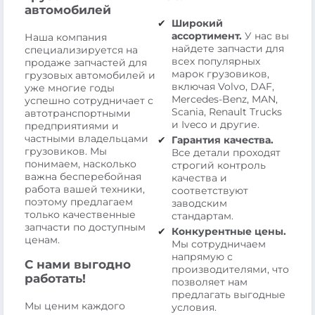
автомобилей
Широкий
ассортимент.
У нас вы
Наша компания
найдете запчасти для
специализируется на
всех популярных
продаже запчастей для
марок грузовиков,
грузовых автомобилей и
включая Volvo, DAF,
уже многие годы
Mercedes-Benz, MAN,
успешно сотрудничает с
Scania, Renault Trucks
автотранспортными
и Iveco и другие.
предприятиями и
частными владельцами
Гарантия качества.
грузовиков. Мы
Все детали проходят
понимаем, насколько
строгий контроль
важна бесперебойная
качества и
работа вашей техники,
соответствуют
поэтому предлагаем
заводским
только качественные
стандартам.
запчасти по доступным
Конкурентные цены.
ценам.
Мы сотрудничаем
напрямую с
С нами выгодно
производителями, что
работать!
позволяет нам
предлагать выгодные
Мы ценим каждого
условия.