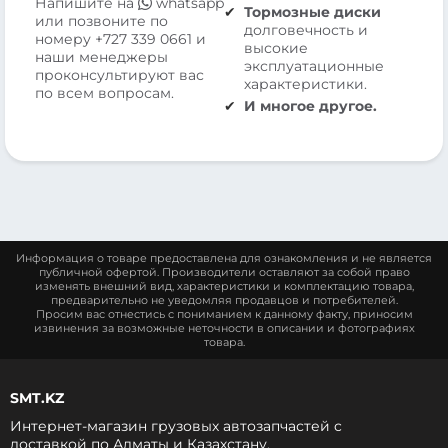
Напишите на
whatsapp
Тормозные диски
или позвоните по
долговечность и
номеру
+727 339 0661
и
высокие
наши менеджеры
эксплуатационные
проконсультируют вас
характеристики.
по всем вопросам.
И многое другое.
Информация о товаре предоставлена для ознакомления и не является
публичной офертой. Производители оставляют за собой право
изменять внешний вид, характеристики и комплектацию товара,
предварительно не уведомляя продавцов и потребителей.
Просим вас отнестись с пониманием к данному факту, приносим
извинения за возможные неточности в описании и фотографиях
товара.
SMT.KZ
Интернет-магазин грузовых автозапчастей c
доставкой по Алматы и Казахстану.