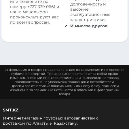
или позвоните по
долговечность и
номеру
+727 339 0661
и
высокие
наши менеджеры
эксплуатационные
проконсультируют вас
характеристики.
по всем вопросам.
И многое другое.
Информация о товаре предоставлена для ознакомления и не является
публичной офертой. Производители оставляют за собой право
изменять внешний вид, характеристики и комплектацию товара,
предварительно не уведомляя продавцов и потребителей.
Просим вас отнестись с пониманием к данному факту, приносим
извинения за возможные неточности в описании и фотографиях
товара.
SMT.KZ
Интернет-магазин грузовых автозапчастей c
доставкой по Алматы и Казахстану.