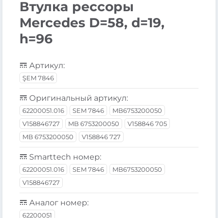
Втулка рессоры
Mercedes D=58, d=19,
h=96
Артикул:
ŞEM 7846
Оригинальный артикул:
62200051.016
SEM 7846
MB6753200050
V158846727
MB 6753200050
V158846 705
MB 6753200050
V158846 727
Smarttech номер:
62200051.016
SEM 7846
MB6753200050
V158846727
Аналог номер:
62200051