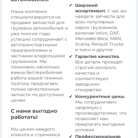
Широкий
ассортимент.
У нас вы
Наша компания
найдете запчасти для
специализируется на
всех популярных
продаже запчастей для
марок грузовиков,
грузовых автомобилей и
включая Volvo, DAF,
уже многие годы
Mercedes-Benz, MAN,
успешно сотрудничает с
Scania, Renault Trucks
автотранспортными
и Iveco и другие.
предприятиями и
частными владельцами
Гарантия качества.
грузовиков. Мы
Все детали проходят
понимаем, насколько
строгий контроль
важна бесперебойная
качества и
работа вашей техники,
соответствуют
поэтому предлагаем
заводским
только качественные
стандартам.
запчасти по доступным
Конкурентные цены.
ценам.
Мы сотрудничаем
напрямую с
С нами выгодно
производителями, что
работать!
позволяет нам
предлагать выгодные
Мы ценим каждого
условия.
клиента и стремимся
Профессиональная