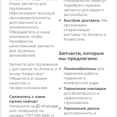
специалисты помогут
Наши запчасти для
подобрать нужные
грузовиков
запчасти для вашего
обеспечивают высокую
автомобиля.
производительность,
Быстрая доставка.
Мы
долговечность и
организуем
экономичность.
оперативную
Обращайтесь в нашу
доставку по Алматы и
компанию, чтобы
Казахстану.
приобрести
качественные запчасти
для грузовых
Запчасти, которые
автомобилей.
мы предлагаем:
Запчасти для грузовиков
Пневмобаллоны
для
с доставкой по Алматы и
надежной работы
всему Казахстану!
подвески и
Убедитесь в нашем
комфортной езды.
качестве и
профессионализме.
Тормозные накладки
для безопасного и
Свяжитесь с нами
эффективного
прямо сейчас!
торможения.
Напишите на
whatsapp
Тормозные диски
или позвоните по
долговечность и
номеру
+727 339 0661
и