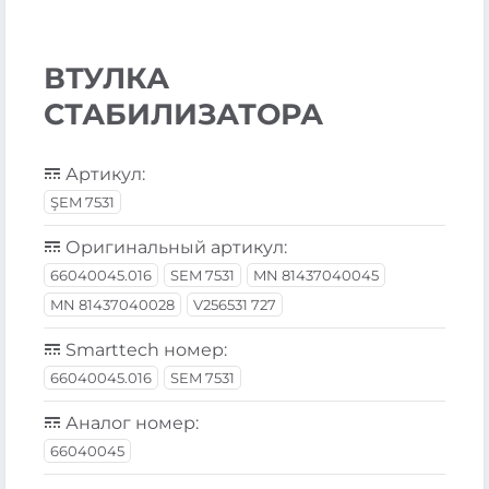
ВТУЛКА
СТАБИЛИЗАТОРА
Артикул:
ŞEM 7531
Оригинальный артикул:
66040045.016
SEM 7531
MN 81437040045
MN 81437040028
V256531 727
Smarttech номер:
66040045.016
SEM 7531
Аналог номер:
66040045