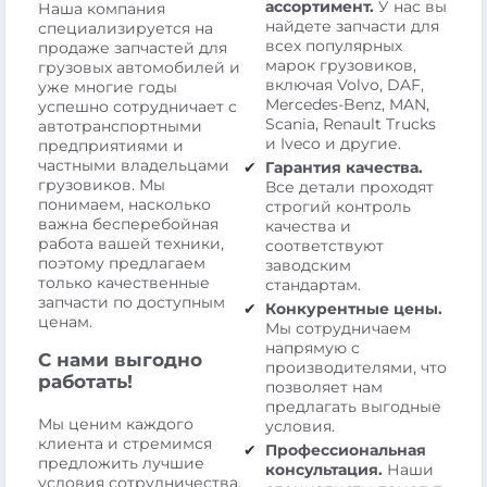
ассортимент.
У нас вы
Наша компания
найдете запчасти для
специализируется на
всех популярных
продаже запчастей для
марок грузовиков,
грузовых автомобилей и
включая Volvo, DAF,
уже многие годы
Mercedes-Benz, MAN,
успешно сотрудничает с
Scania, Renault Trucks
автотранспортными
и Iveco и другие.
предприятиями и
частными владельцами
Гарантия качества.
грузовиков. Мы
Все детали проходят
понимаем, насколько
строгий контроль
важна бесперебойная
качества и
работа вашей техники,
соответствуют
поэтому предлагаем
заводским
только качественные
стандартам.
запчасти по доступным
Конкурентные цены.
ценам.
Мы сотрудничаем
напрямую с
С нами выгодно
производителями, что
работать!
позволяет нам
предлагать выгодные
Мы ценим каждого
условия.
клиента и стремимся
Профессиональная
предложить лучшие
консультация.
Наши
условия сотрудничества.