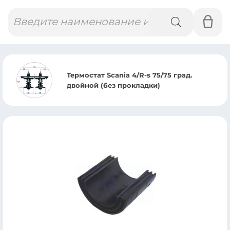
Поиск
товаров
остат Scania 4/R-s 75/75 град.
ПН
йной (без прокладки)
IV