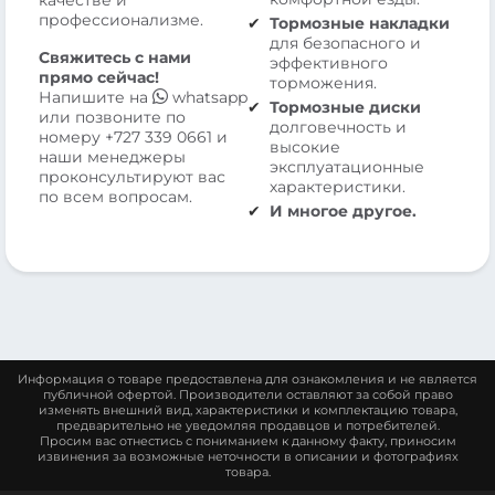
профессионализме.
Тормозные накладки
для безопасного и
Свяжитесь с нами
эффективного
прямо сейчас!
торможения.
Напишите на
whatsapp
Тормозные диски
или позвоните по
долговечность и
номеру
+727 339 0661
и
высокие
наши менеджеры
эксплуатационные
проконсультируют вас
характеристики.
по всем вопросам.
И многое другое.
Информация о товаре предоставлена для ознакомления и не является
публичной офертой. Производители оставляют за собой право
изменять внешний вид, характеристики и комплектацию товара,
предварительно не уведомляя продавцов и потребителей.
Просим вас отнестись с пониманием к данному факту, приносим
извинения за возможные неточности в описании и фотографиях
товара.