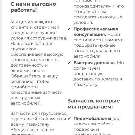
напрямую с
С нами выгодно
производителями, что
работать!
позволяет нам
предлагать выгодные
Мы ценим каждого
условия.
клиента и стремимся
Профессиональная
предложить лучшие
консультация.
Наши
условия сотрудничества.
специалисты помогут
Наши запчасти для
подобрать нужные
грузовиков
запчасти для вашего
обеспечивают высокую
автомобиля.
производительность,
Быстрая доставка.
Мы
долговечность и
организуем
экономичность.
оперативную
Обращайтесь в нашу
доставку по Алматы и
компанию, чтобы
Казахстану.
приобрести
качественные запчасти
для грузовых
Запчасти, которые
автомобилей.
мы предлагаем:
Запчасти для грузовиков
Пневмобаллоны
для
с доставкой по Алматы и
надежной работы
всему Казахстану!
подвески и
Убедитесь в нашем
комфортной езды.
качестве и