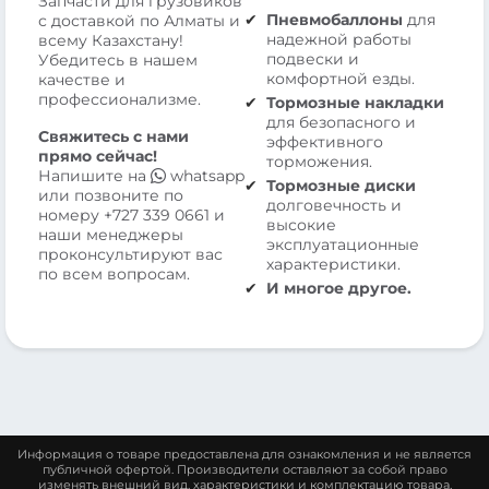
Запчасти для грузовиков
Пневмобаллоны
для
с доставкой по Алматы и
надежной работы
всему Казахстану!
подвески и
Убедитесь в нашем
комфортной езды.
качестве и
профессионализме.
Тормозные накладки
для безопасного и
Свяжитесь с нами
эффективного
прямо сейчас!
торможения.
Напишите на
whatsapp
Тормозные диски
или позвоните по
долговечность и
номеру
+727 339 0661
и
высокие
наши менеджеры
эксплуатационные
проконсультируют вас
характеристики.
по всем вопросам.
И многое другое.
Информация о товаре предоставлена для ознакомления и не является
публичной офертой. Производители оставляют за собой право
изменять внешний вид, характеристики и комплектацию товара,