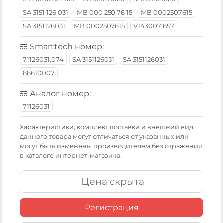
SA 3151 126 031
MB 000 250 76 15
MB 0002507615
SA 3151126031
MB 0002507615
V143007 857
Smarttech номер:
71126031.074
SA 3151126031
SA 3151126031
88610007
Аналог номер:
71126031
Xарактеристики, комплект поставки и внешний вид
данного товара могут отличаться от указанных или
могут быть изменены производителем без отражения
в каталоге интернет-магазина.
Цена скрыта
Регистрация