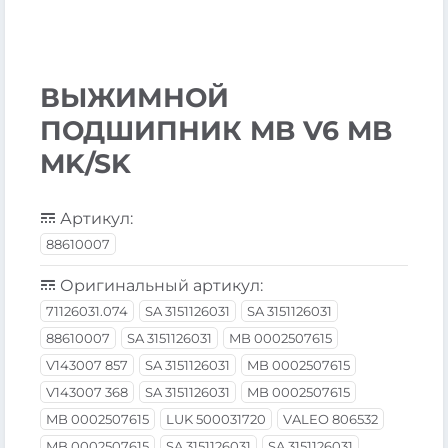
ВЫЖИМНОЙ
ПОДШИПНИК MB V6 MB
MK/SK
Артикул:
88610007
Оригинальный артикул:
71126031.074
SA 3151126031
SA 3151126031
88610007
SA 3151126031
MB 0002507615
V143007 857
SA 3151126031
MB 0002507615
V143007 368
SA 3151126031
MB 0002507615
MB 0002507615
LUK 500031720
VALEO 806532
MB 0002507615
SA 3151126031
SA 3151126031