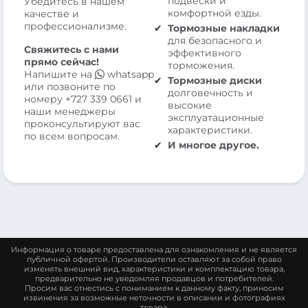
подвески и
Убедитесь в нашем
комфортной езды.
качестве и
профессионализме.
Тормозные накладки
для безопасного и
Свяжитесь с нами
эффективного
прямо сейчас!
торможения.
Напишите на
whatsapp
Тормозные диски
или позвоните по
долговечность и
номеру
+727 339 0661
и
высокие
наши менеджеры
эксплуатационные
проконсультируют вас
характеристики.
по всем вопросам.
И многое другое.
Информация о товаре предоставлена для ознакомления и не является
публичной офертой. Производители оставляют за собой право
изменять внешний вид, характеристики и комплектацию товара,
предварительно не уведомляя продавцов и потребителей.
Просим вас отнестись с пониманием к данному факту, приносим
извинения за возможные неточности в описании и фотографиях
товара.