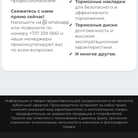
профессионализме.
Тормозные накладки
для безопасного и
Свяжитесь с нами
эффективного
прямо сейчас!
торможения.
Напишите на
whatsapp
Тормозные диски
или позвоните по
долговечность и
номеру
+727 339 0661
и
высокие
наши менеджеры
эксплуатационные
проконсультируют вас
характеристики.
по всем вопросам.
И многое другое.
Информация о товаре предоставлена для ознакомления и не является
публичной офертой. Производители оставляют за собой право
изменять внешний вид, характеристики и комплектацию товара,
предварительно не уведомляя продавцов и потребителей.
Просим вас отнестись с пониманием к данному факту, приносим
извинения за возможные неточности в описании и фотографиях
товара.