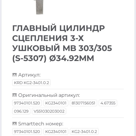
ГЛАВНЫЙ ЦИЛИНДР
СЦЕПЛЕНИЯ 3-Х
УШКОВЫЙ MB 303/305
(S-5307) Ø34.92MM
Артикул:
KRD KG2-3401.0.2
Оригинальный артикул:
97340101.520
KG2340101
81307156051
4.67355
096.129
V551030203002
Smarttech номер:
97340101.520
KG2340101
KG2-3401.0.2