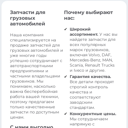
Запчасти для
Почему выбирают
грузовых
нас:
автомобилей
Широкий
ассортимент.
У нас вы
Наша компания
найдете запчасти для
специализируется на
всех популярных
продаже запчастей для
марок грузовиков,
грузовых автомобилей и
включая Volvo, DAF,
уже многие годы
Mercedes-Benz, MAN,
успешно сотрудничает с
Scania, Renault Trucks
автотранспортными
и Iveco и другие.
предприятиями и
частными владельцами
Гарантия качества.
грузовиков. Мы
Все детали проходят
понимаем, насколько
строгий контроль
важна бесперебойная
качества и
работа вашей техники,
соответствуют
поэтому предлагаем
заводским
только качественные
стандартам.
запчасти по доступным
Конкурентные цены.
ценам.
Мы сотрудничаем
напрямую с
С нами выгодно