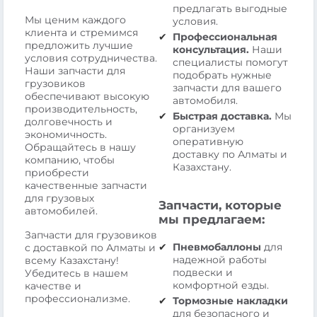
предлагать выгодные
Мы ценим каждого
условия.
клиента и стремимся
Профессиональная
предложить лучшие
консультация.
Наши
условия сотрудничества.
специалисты помогут
Наши запчасти для
подобрать нужные
грузовиков
запчасти для вашего
обеспечивают высокую
автомобиля.
производительность,
Быстрая доставка.
Мы
долговечность и
организуем
экономичность.
оперативную
Обращайтесь в нашу
доставку по Алматы и
компанию, чтобы
Казахстану.
приобрести
качественные запчасти
для грузовых
Запчасти, которые
автомобилей.
мы предлагаем:
Запчасти для грузовиков
Пневмобаллоны
для
с доставкой по Алматы и
надежной работы
всему Казахстану!
подвески и
Убедитесь в нашем
комфортной езды.
качестве и
профессионализме.
Тормозные накладки
для безопасного и