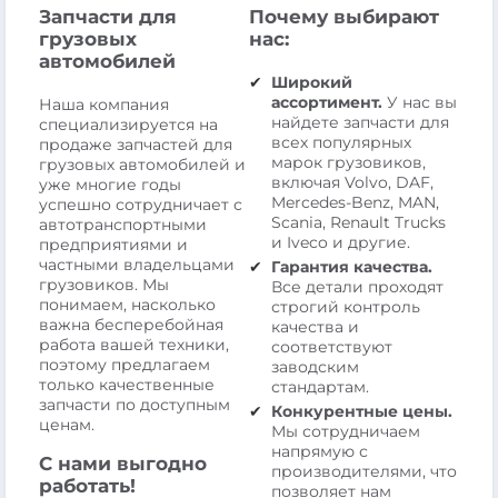
Запчасти для
Почему выбирают
грузовых
нас:
автомобилей
Широкий
ассортимент.
У нас вы
Наша компания
найдете запчасти для
специализируется на
всех популярных
продаже запчастей для
марок грузовиков,
грузовых автомобилей и
включая Volvo, DAF,
уже многие годы
Mercedes-Benz, MAN,
успешно сотрудничает с
Scania, Renault Trucks
автотранспортными
и Iveco и другие.
предприятиями и
частными владельцами
Гарантия качества.
грузовиков. Мы
Все детали проходят
понимаем, насколько
строгий контроль
важна бесперебойная
качества и
работа вашей техники,
соответствуют
поэтому предлагаем
заводским
только качественные
стандартам.
запчасти по доступным
Конкурентные цены.
ценам.
Мы сотрудничаем
напрямую с
С нами выгодно
производителями, что
работать!
позволяет нам