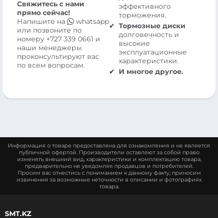
Свяжитесь с нами
эффективного
прямо сейчас!
торможения.
Напишите на
whatsapp
Тормозные диски
или позвоните по
долговечность и
номеру
+727 339 0661
и
высокие
наши менеджеры
эксплуатационные
проконсультируют вас
характеристики.
по всем вопросам.
И многое другое.
Информация о товаре предоставлена для ознакомления и не является
публичной офертой. Производители оставляют за собой право
изменять внешний вид, характеристики и комплектацию товара,
предварительно не уведомляя продавцов и потребителей.
Просим вас отнестись с пониманием к данному факту, приносим
извинения за возможные неточности в описании и фотографиях
товара.
SMT.KZ