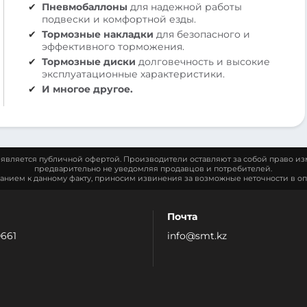
Пневмобаллоны
для надежной работы
подвески и комфортной езды.
Тормозные накладки
для безопасного и
эффективного торможения.
Тормозные диски
долговечность и высокие
эксплуатационные характеристики.
И многое другое.
является публичной офертой. Производители оставляют за собой право из
предварительно не уведомляя продавцов и потребителей.
манием к данному факту, приносим извинения за возможные неточности в оп
Почта
0661
info@smt.kz