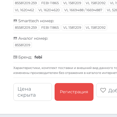
85581209.259
FEBI 11865
VL 1581209
VL 15812092
VL 
VL 1620462
VL 16204620
VL 1669488 / 16694887
VL 52
Smarttech номер:
85581209.259
FEBI 11865
VL 1581209
VL 15812092
Аналог номер:
85581209
Бренд:
febi
Xарактеристики, комплект поставки и внешний вид данного то
изменены производителем без отражения в каталоге интернет
Цена
Доб
Регистрация
скрыта