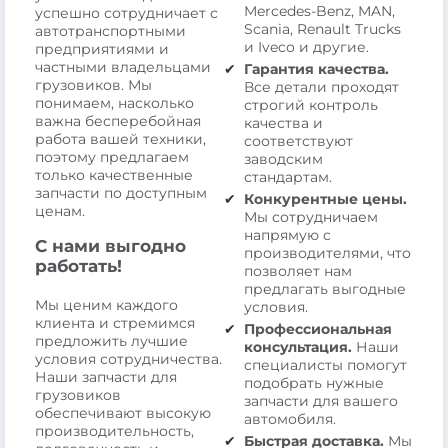
Mercedes-Benz, MAN,
успешно сотрудничает с
Scania, Renault Trucks
автотранспортными
и Iveco и другие.
предприятиями и
частными владельцами
Гарантия качества.
грузовиков. Мы
Все детали проходят
понимаем, насколько
строгий контроль
важна бесперебойная
качества и
работа вашей техники,
соответствуют
поэтому предлагаем
заводским
только качественные
стандартам.
запчасти по доступным
Конкурентные цены.
ценам.
Мы сотрудничаем
напрямую с
С нами выгодно
производителями, что
работать!
позволяет нам
предлагать выгодные
Мы ценим каждого
условия.
клиента и стремимся
Профессиональная
предложить лучшие
консультация.
Наши
условия сотрудничества.
специалисты помогут
Наши запчасти для
подобрать нужные
грузовиков
запчасти для вашего
обеспечивают высокую
автомобиля.
производительность,
Быстрая доставка.
Мы