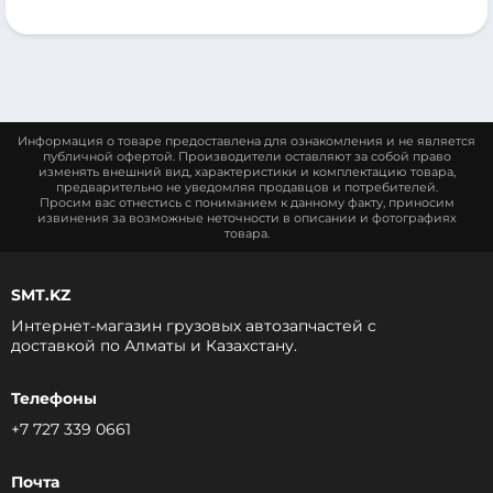
Информация о товаре предоставлена для ознакомления и не является
публичной офертой. Производители оставляют за собой право
изменять внешний вид, характеристики и комплектацию товара,
предварительно не уведомляя продавцов и потребителей.
Просим вас отнестись с пониманием к данному факту, приносим
извинения за возможные неточности в описании и фотографиях
товара.
SMT.KZ
Интернет-магазин грузовых автозапчастей c
доставкой по Алматы и Казахстану.
Телефоны
+7 727 339 0661
Почта