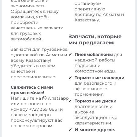
долговечность и
организуем
экономичность.
оперативную
Обращайтесь в нашу
доставку по Алматы и
компанию, чтобы
Казахстану.
приобрести
качественные запчасти
для грузовых
Запчасти, которые
автомобилей.
мы предлагаем:
Запчасти для грузовиков
Пневмобаллоны
для
с доставкой по Алматы и
надежной работы
всему Казахстану!
подвески и
Убедитесь в нашем
комфортной езды.
качестве и
профессионализме.
Тормозные накладки
для безопасного и
Свяжитесь с нами
эффективного
прямо сейчас!
торможения.
Напишите на
whatsapp
Тормозные диски
или позвоните по
долговечность и
номеру
+727 339 0661
и
высокие
наши менеджеры
эксплуатационные
проконсультируют вас
характеристики.
по всем вопросам.
И многое другое.