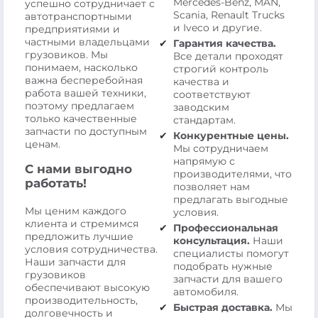
Mercedes-Benz, MAN,
успешно сотрудничает с
Scania, Renault Trucks
автотранспортными
и Iveco и другие.
предприятиями и
частными владельцами
Гарантия качества.
грузовиков. Мы
Все детали проходят
понимаем, насколько
строгий контроль
важна бесперебойная
качества и
работа вашей техники,
соответствуют
поэтому предлагаем
заводским
только качественные
стандартам.
запчасти по доступным
Конкурентные цены.
ценам.
Мы сотрудничаем
напрямую с
С нами выгодно
производителями, что
работать!
позволяет нам
предлагать выгодные
Мы ценим каждого
условия.
клиента и стремимся
Профессиональная
предложить лучшие
консультация.
Наши
условия сотрудничества.
специалисты помогут
Наши запчасти для
подобрать нужные
грузовиков
запчасти для вашего
обеспечивают высокую
автомобиля.
производительность,
Быстрая доставка.
Мы
долговечность и