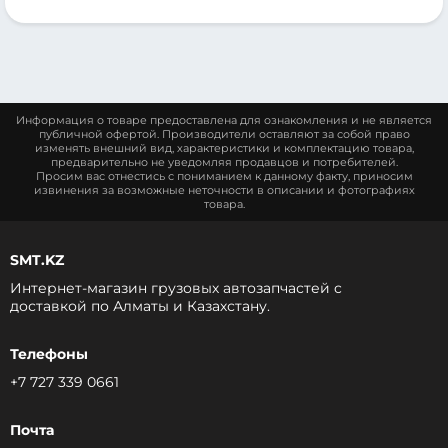
Информация о товаре предоставлена для ознакомления и не является
публичной офертой. Производители оставляют за собой право
изменять внешний вид, характеристики и комплектацию товара,
предварительно не уведомляя продавцов и потребителей.
Просим вас отнестись с пониманием к данному факту, приносим
извинения за возможные неточности в описании и фотографиях
товара.
SMT.KZ
Интернет-магазин грузовых автозапчастей c
доставкой по Алматы и Казахстану.
Телефоны
+7 727 339 0661
Почта