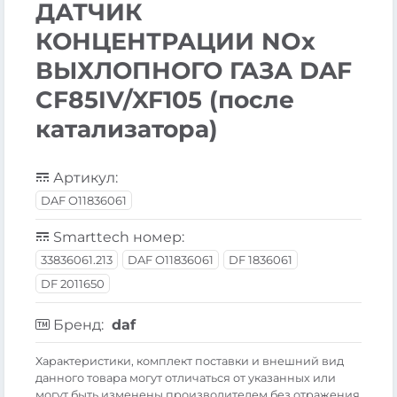
ДАТЧИК
КОНЦЕНТРАЦИИ NOх
ВЫХЛОПНОГО ГАЗА DAF
CF85IV/XF105 (после
катализатора)
Артикул:
DAF O11836061
Smarttech номер:
33836061.213
DAF O11836061
DF 1836061
DF 2011650
Бренд:
daf
Xарактеристики, комплект поставки и внешний вид
данного товара могут отличаться от указанных или
могут быть изменены производителем без отражения