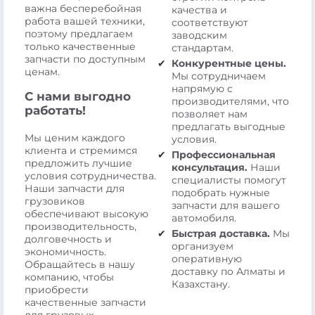
важна бесперебойная
качества и
работа вашей техники,
соответствуют
поэтому предлагаем
заводским
только качественные
стандартам.
запчасти по доступным
Конкурентные цены.
ценам.
Мы сотрудничаем
напрямую с
С нами выгодно
производителями, что
работать!
позволяет нам
предлагать выгодные
Мы ценим каждого
условия.
клиента и стремимся
Профессиональная
предложить лучшие
консультация.
Наши
условия сотрудничества.
специалисты помогут
Наши запчасти для
подобрать нужные
грузовиков
запчасти для вашего
обеспечивают высокую
автомобиля.
производительность,
Быстрая доставка.
Мы
долговечность и
организуем
экономичность.
оперативную
Обращайтесь в нашу
доставку по Алматы и
компанию, чтобы
Казахстану.
приобрести
качественные запчасти
для грузовых