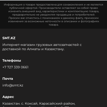
Информация о товаре предоставлена для ознакомления и не является
публичной офертой. Производители оставляют за собой право
изменять внешний вид, характеристики и комплектацию товара,
предварительно не уведомляя продавцов и потребителей.
Просим вас отнестись с пониманием к данному факту, приносим
извинения за возможные неточности в описании и фотографиях
товара.
SMT.KZ
Интернет-магазин грузовых автозапчастей c
доставкой по Алматы и Казахстану.
Телефоны
+7 727 339 0661
Почта
info@smt.kz
Адрес
Казахстан. с. Коксай, Карасайский район,