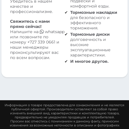
подвески и
Убедитесь в нашем
комфортной езды.
качестве и
профессионализме.
Тормозные накладки
для безопасного и
Свяжитесь с нами
эффективного
прямо сейчас!
торможения.
Напишите на
whatsapp
Тормозные диски
или позвоните по
долговечность и
номеру
+727 339 0661
и
высокие
наши менеджеры
эксплуатационные
проконсультируют вас
характеристики.
по всем вопросам.
И многое другое.
Информация о товаре предоставлена для ознакомления и не является
публичной офертой. Производители оставляют за собой право
изменять внешний вид, характеристики и комплектацию товара,
предварительно не уведомляя продавцов и потребителей.
Просим вас отнестись с пониманием к данному факту, приносим
извинения за возможные неточности в описании и фотографиях