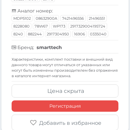
Аналог номер:
MDP5102
08632900A
7421496556
21496551
8228080
78W67
WP173
2917329004195724
8240
882244
2917304950
16906
0335040
Бренд:
smarttech
Xарактеристики, комплект поставки и внешний вид
данного товара могут отличаться от указанных или
могут быть изменены производителем без отражения
в каталоге интернет-магазина.
Цена скрыта
Регистрация
Добавить в избранное