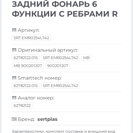
ЗАДНИЙ ФОНАРЬ 6
ФУНКЦИИ С РЕБРАМИ R
Артикул:
SRT EMR0254L742
Оригинальный артикул:
62782122.015
SRT EMR0254L742
MB
MB 900201207
900201207
Smarttech номер:
62782122.015
SRT EMR0254L742
Аналог номер:
62782122
Бренд:
sertplas
Xарактеристики, комплект поставки и внешний вид