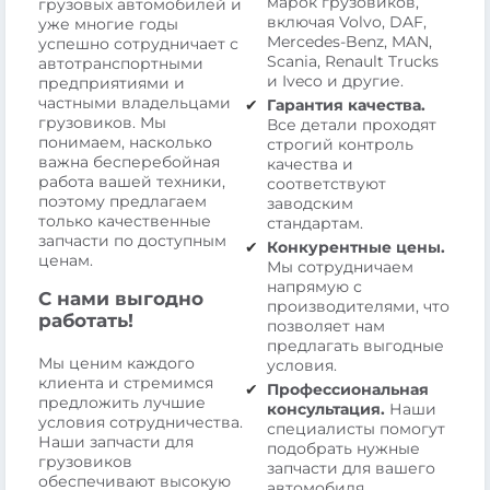
марок грузовиков,
грузовых автомобилей и
включая Volvo, DAF,
уже многие годы
Mercedes-Benz, MAN,
успешно сотрудничает с
Scania, Renault Trucks
автотранспортными
и Iveco и другие.
предприятиями и
частными владельцами
Гарантия качества.
грузовиков. Мы
Все детали проходят
понимаем, насколько
строгий контроль
важна бесперебойная
качества и
работа вашей техники,
соответствуют
поэтому предлагаем
заводским
только качественные
стандартам.
запчасти по доступным
Конкурентные цены.
ценам.
Мы сотрудничаем
напрямую с
С нами выгодно
производителями, что
работать!
позволяет нам
предлагать выгодные
Мы ценим каждого
условия.
клиента и стремимся
Профессиональная
предложить лучшие
консультация.
Наши
условия сотрудничества.
специалисты помогут
Наши запчасти для
подобрать нужные
грузовиков
запчасти для вашего
обеспечивают высокую
автомобиля.