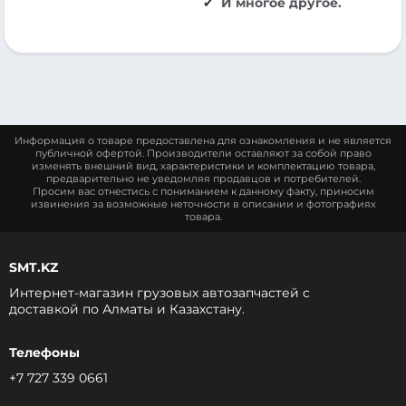
И многое другое.
Информация о товаре предоставлена для ознакомления и не является
публичной офертой. Производители оставляют за собой право
изменять внешний вид, характеристики и комплектацию товара,
предварительно не уведомляя продавцов и потребителей.
Просим вас отнестись с пониманием к данному факту, приносим
извинения за возможные неточности в описании и фотографиях
товара.
SMT.KZ
Интернет-магазин грузовых автозапчастей c
доставкой по Алматы и Казахстану.
Телефоны
+7 727 339 0661