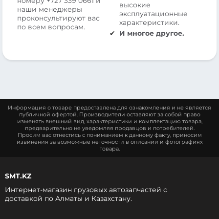
номеру
+727 339 0661
и
высокие
наши менеджеры
эксплуатационные
проконсультируют вас
характеристики.
по всем вопросам.
И многое другое.
Информация о товаре предоставлена для ознакомления и не является
публичной офертой. Производители оставляют за собой право
изменять внешний вид, характеристики и комплектацию товара,
предварительно не уведомляя продавцов и потребителей.
Просим вас отнестись с пониманием к данному факту, приносим
извинения за возможные неточности в описании и фотографиях
товара.
SMT.KZ
Интернет-магазин грузовых автозапчастей c
доставкой по Алматы и Казахстану.