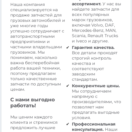
ассортимент.
У нас вы
Наша компания
найдете запчасти для
специализируется на
всех популярных
продаже запчастей для
марок грузовиков,
грузовых автомобилей и
включая Volvo, DAF,
уже многие годы
Mercedes-Benz, MAN,
успешно сотрудничает с
Scania, Renault Trucks
автотранспортными
и Iveco и другие.
предприятиями и
частными владельцами
Гарантия качества.
грузовиков. Мы
Все детали проходят
понимаем, насколько
строгий контроль
важна бесперебойная
качества и
работа вашей техники,
соответствуют
поэтому предлагаем
заводским
только качественные
стандартам.
запчасти по доступным
Конкурентные цены.
ценам.
Мы сотрудничаем
напрямую с
С нами выгодно
производителями, что
работать!
позволяет нам
предлагать выгодные
Мы ценим каждого
условия.
клиента и стремимся
Профессиональная
предложить лучшие
консультация.
Наши