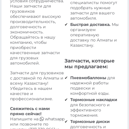
условия сотрудничества.
специалисты помогут
Наши запчасти для
подобрать нужные
грузовиков
запчасти для вашего
обеспечивают высокую
автомобиля.
производительность,
Быстрая доставка.
Мы
долговечность и
организуем
экономичность.
оперативную
Обращайтесь в нашу
доставку по Алматы и
компанию, чтобы
Казахстану.
приобрести
качественные запчасти
для грузовых
Запчасти, которые
автомобилей.
мы предлагаем:
Запчасти для грузовиков
Пневмобаллоны
для
с доставкой по Алматы и
надежной работы
всему Казахстану!
подвески и
Убедитесь в нашем
комфортной езды.
качестве и
профессионализме.
Тормозные накладки
для безопасного и
Свяжитесь с нами
эффективного
прямо сейчас!
торможения.
Напишите на
whatsapp
Тормозные диски
или позвоните по
долговечность и