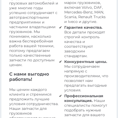
марок грузовиков,
грузовых автомобилей и
включая Volvo, DAF,
уже многие годы
Mercedes-Benz, MAN,
успешно сотрудничает с
Scania, Renault Trucks
автотранспортными
и Iveco и другие.
предприятиями и
частными владельцами
Гарантия качества.
грузовиков. Мы
Все детали проходят
понимаем, насколько
строгий контроль
важна бесперебойная
качества и
работа вашей техники,
соответствуют
поэтому предлагаем
заводским
только качественные
стандартам.
запчасти по доступным
Конкурентные цены.
ценам.
Мы сотрудничаем
напрямую с
С нами выгодно
производителями, что
работать!
позволяет нам
предлагать выгодные
Мы ценим каждого
условия.
клиента и стремимся
Профессиональная
предложить лучшие
консультация.
Наши
условия сотрудничества.
специалисты помогут
Наши запчасти для
подобрать нужные
грузовиков
запчасти для вашего