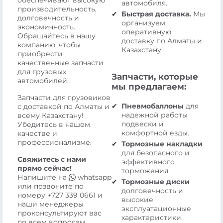
обеспечивают высокую
автомобиля.
производительность,
Быстрая доставка.
Мы
долговечность и
организуем
экономичность.
оперативную
Обращайтесь в нашу
доставку по Алматы и
компанию, чтобы
Казахстану.
приобрести
качественные запчасти
для грузовых
Запчасти, которые
автомобилей.
мы предлагаем:
Запчасти для грузовиков
Пневмобаллоны
для
с доставкой по Алматы и
надежной работы
всему Казахстану!
подвески и
Убедитесь в нашем
комфортной езды.
качестве и
профессионализме.
Тормозные накладки
для безопасного и
Свяжитесь с нами
эффективного
прямо сейчас!
торможения.
Напишите на
whatsapp
Тормозные диски
или позвоните по
долговечность и
номеру
+727 339 0661
и
высокие
наши менеджеры
эксплуатационные
проконсультируют вас
характеристики.
по всем вопросам.