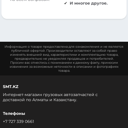
И многое другое.
Информация о товаре предоставлена для ознакомления и не является
публичной офертой. Производители оставляют за собой право
изменять внешний вид, характеристики и комплектацию товара,
предварительно не уведомляя продавцов и потребителей.
Просим вас отнестись с пониманием к данному факту, приносим
извинения за возможные неточности в описании и фотографиях
товара.
SMT.KZ
Интернет-магазин грузовых автозапчастей c
доставкой по Алматы и Казахстану.
Телефоны
+7 727 339 0661