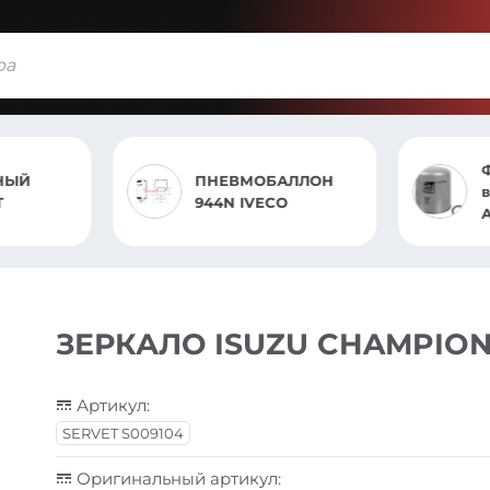
НЫЙ
ПНЕВМОБАЛЛОН
в
T
944N IVECO
ЗЕРКАЛО ISUZU CHAMPION,
Артикул:
SERVET S009104
Оригинальный артикул: