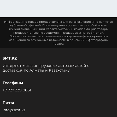
Информация о товаре предоставлена для ознакомления и не является
публичной офертой. Производители оставляют за собой право
изменять внешний вид, характеристики и комплектацию товара,
предварительно не уведомляя продавцов и потребителей.
Просим вас отнестись с пониманием к данному факту, приносим
извинения за возможные неточности в описании и фотографиях
товара.
SMT.KZ
Интернет-магазин грузовых автозапчастей c
доставкой по Алматы и Казахстану.
Телефоны
+7 727 339 0661
Почта
info@smt.kz