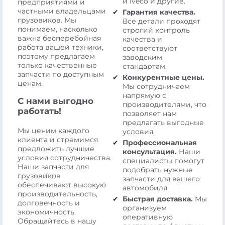
и Iveco и другие.
предприятиями и
частными владельцами
Гарантия качества.
грузовиков. Мы
Все детали проходят
понимаем, насколько
строгий контроль
важна бесперебойная
качества и
работа вашей техники,
соответствуют
поэтому предлагаем
заводским
только качественные
стандартам.
запчасти по доступным
Конкурентные цены.
ценам.
Мы сотрудничаем
напрямую с
С нами выгодно
производителями, что
работать!
позволяет нам
предлагать выгодные
Мы ценим каждого
условия.
клиента и стремимся
Профессиональная
предложить лучшие
консультация.
Наши
условия сотрудничества.
специалисты помогут
Наши запчасти для
подобрать нужные
грузовиков
запчасти для вашего
обеспечивают высокую
автомобиля.
производительность,
Быстрая доставка.
Мы
долговечность и
организуем
экономичность.
оперативную
Обращайтесь в нашу