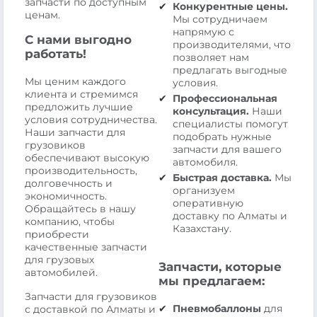
запчасти по доступным
Конкурентные цены.
ценам.
Мы сотрудничаем
напрямую с
С нами выгодно
производителями, что
работать!
позволяет нам
предлагать выгодные
Мы ценим каждого
условия.
клиента и стремимся
Профессиональная
предложить лучшие
консультация.
Наши
условия сотрудничества.
специалисты помогут
Наши запчасти для
подобрать нужные
грузовиков
запчасти для вашего
обеспечивают высокую
автомобиля.
производительность,
Быстрая доставка.
Мы
долговечность и
организуем
экономичность.
оперативную
Обращайтесь в нашу
доставку по Алматы и
компанию, чтобы
Казахстану.
приобрести
качественные запчасти
для грузовых
Запчасти, которые
автомобилей.
мы предлагаем:
Запчасти для грузовиков
Пневмобаллоны
для
с доставкой по Алматы и