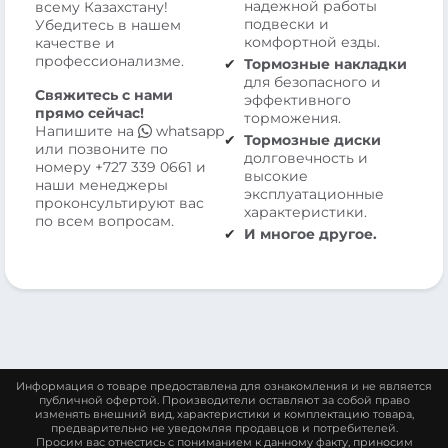
надежной работы
всему Казахстану!
подвески и
Убедитесь в нашем
комфортной езды.
качестве и
профессионализме.
Тормозные накладки
для безопасного и
Свяжитесь с нами
эффективного
прямо сейчас!
торможения.
Напишите на
whatsapp
Тормозные диски
или позвоните по
долговечность и
номеру
+727 339 0661
и
высокие
наши менеджеры
эксплуатационные
проконсультируют вас
характеристики.
по всем вопросам.
И многое другое.
Информация о товаре предоставлена для ознакомления и не является
публичной офертой. Производители оставляют за собой право
изменять внешний вид, характеристики и комплектацию товара,
предварительно не уведомляя продавцов и потребителей.
Просим вас отнестись с пониманием к данному факту, приносим