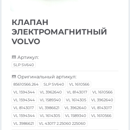
КЛАПАН
ЭЛЕКТРОМАГНИТНЫЙ
VOLVO
Артикул:
SLP SV640
Оригинальный артикул:
85610566.264
SLP SV640
VL 1610566
VL 1594344
VL 3962640
VL 8143017
VL 1610566
VL 1594344
VL 1589340
VL 1614305
VL 3962640
VL 8143017
VL 3986621
VL 3962640
VL 8143017
VL 1594344
VL 1614305
VL 1589340
VL 1610566
VL 3986621
VL 43017 2.25060 225060