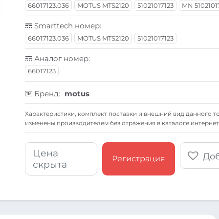
66017123.036
MOTUS MTS2120
51021017123
MN 5102101
Smarttech номер:
66017123.036
MOTUS MTS2120
51021017123
Аналог номер:
66017123
Бренд:
motus
Xарактеристики, комплект поставки и внешний вид данного то
изменены производителем без отражения в каталоге интернет
Цена
Доб
Регистрация
скрыта