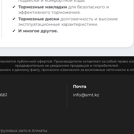
подвески и комфортной езды.
Тормозные накладки
для безопасного и
эффективного торможения.
Тормозные диски
долговечность и высокие
эксплуатационные характеристики.
И многое другое.
является публичной офертой. Производители оставляют за собой право из
предварительно не уведомляя продавцов и потребителей.
манием к данному факту, приносим извинения за возможные неточности в оп
Почта
0661
info@smt.kz
грузовых авто в Алматы