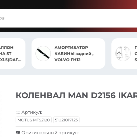
АЛЛОН
АМОРТИЗАТОР
НА ST
КАБИНЫ задний ,
С
VOLVO FH12
95XF НА
КОЛЕНВАЛ MAN D2156 IKA
Артикул:
MOTUS MTS2120
51021017123
Оригинальный артикул: