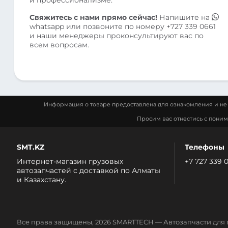
Свяжитесь с нами прямо сейчас!
Напишите на
whatsapp
или позвоните по номеру
+727 339 0661
и наши менеджеры проконсультируют вас по
всем вопросам.
Информация о товаре предоставлена для ознакомления и не 
Просим вас отнестись с пони
SMT.KZ
Телефоны
Интернет-магазин грузовых
+7 727 339 
автозапчастей c доставкой по Алматы
и Казахстану.
Все права защищены, 2026 SMARTTECH — Автозапчасти для 