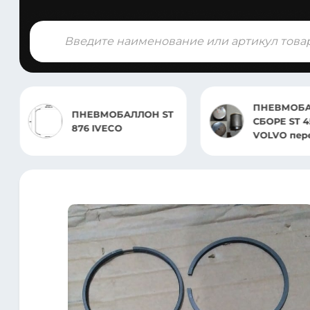
Поиск
товаров
ПНЕВМОБАЛЛОН В
БАЛЛОН ST
СБОРЕ ST 4580.CS01
CO
VOLVO передний
FM(4)/FH(4) (2013>)