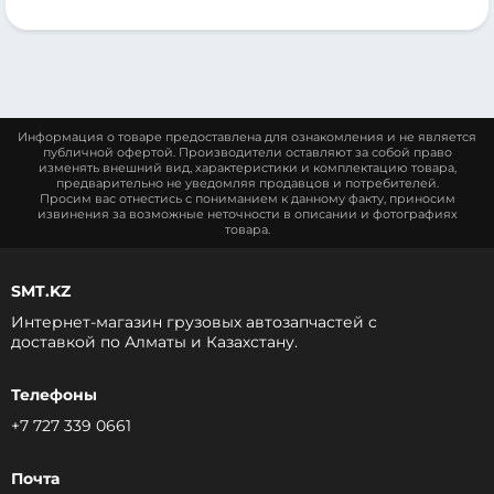
Информация о товаре предоставлена для ознакомления и не является
публичной офертой. Производители оставляют за собой право
изменять внешний вид, характеристики и комплектацию товара,
предварительно не уведомляя продавцов и потребителей.
Просим вас отнестись с пониманием к данному факту, приносим
извинения за возможные неточности в описании и фотографиях
товара.
SMT.KZ
Интернет-магазин грузовых автозапчастей c
доставкой по Алматы и Казахстану.
Телефоны
+7 727 339 0661
Почта