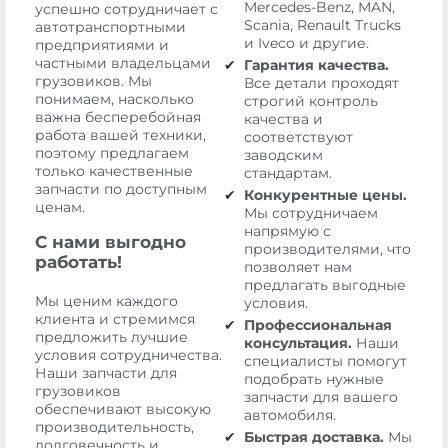
Mercedes-Benz, MAN,
успешно сотрудничает с
Scania, Renault Trucks
автотранспортными
и Iveco и другие.
предприятиями и
частными владельцами
Гарантия качества.
грузовиков. Мы
Все детали проходят
понимаем, насколько
строгий контроль
важна бесперебойная
качества и
работа вашей техники,
соответствуют
поэтому предлагаем
заводским
только качественные
стандартам.
запчасти по доступным
Конкурентные цены.
ценам.
Мы сотрудничаем
напрямую с
С нами выгодно
производителями, что
работать!
позволяет нам
предлагать выгодные
Мы ценим каждого
условия.
клиента и стремимся
Профессиональная
предложить лучшие
консультация.
Наши
условия сотрудничества.
специалисты помогут
Наши запчасти для
подобрать нужные
грузовиков
запчасти для вашего
обеспечивают высокую
автомобиля.
производительность,
Быстрая доставка.
Мы
долговечность и