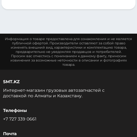
Информация о товаре предоставлена для ознакомления и не является
публичной офертой. Производители оставляют за собой право
изменять внешний вид, характеристики и комплектацию товара,
предварительно не уведомляя продавцов и потребителей.
Просим вас отнестись с пониманием к данному факту, приносим
извинения за возможные неточности в описании и фотографиях
товара.
SMT.KZ
Интернет-магазин грузовых автозапчастей c
доставкой по Алматы и Казахстану.
Телефоны
+7 727 339 0661
Почта