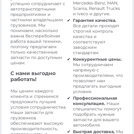
Mercedes-Benz, MAN,
успешно сотрудничает с
Scania, Renault Trucks
автотранспортными
и Iveco и другие.
предприятиями и
частными владельцами
Гарантия качества.
грузовиков. Мы
Все детали проходят
понимаем, насколько
строгий контроль
важна бесперебойная
качества и
работа вашей техники,
соответствуют
поэтому предлагаем
заводским
только качественные
стандартам.
запчасти по доступным
Конкурентные цены.
ценам.
Мы сотрудничаем
напрямую с
С нами выгодно
производителями, что
работать!
позволяет нам
предлагать выгодные
Мы ценим каждого
условия.
клиента и стремимся
Профессиональная
предложить лучшие
консультация.
Наши
условия сотрудничества.
специалисты помогут
Наши запчасти для
подобрать нужные
грузовиков
запчасти для вашего
обеспечивают высокую
автомобиля.
производительность,
Быстрая доставка.
Мы