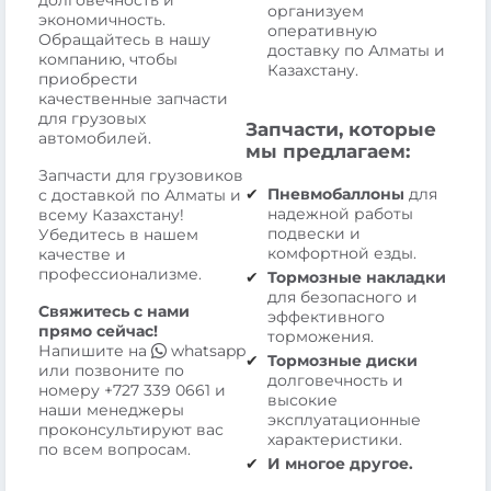
долговечность и
организуем
экономичность.
оперативную
Обращайтесь в нашу
доставку по Алматы и
компанию, чтобы
Казахстану.
приобрести
качественные запчасти
для грузовых
Запчасти, которые
автомобилей.
мы предлагаем:
Запчасти для грузовиков
Пневмобаллоны
для
с доставкой по Алматы и
надежной работы
всему Казахстану!
подвески и
Убедитесь в нашем
комфортной езды.
качестве и
профессионализме.
Тормозные накладки
для безопасного и
Свяжитесь с нами
эффективного
прямо сейчас!
торможения.
Напишите на
whatsapp
Тормозные диски
или позвоните по
долговечность и
номеру
+727 339 0661
и
высокие
наши менеджеры
эксплуатационные
проконсультируют вас
характеристики.
по всем вопросам.
И многое другое.