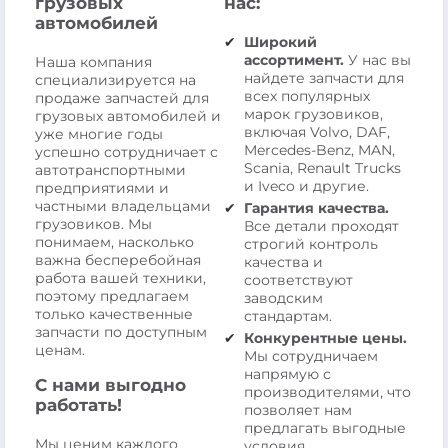
грузовых
нас:
автомобилей
Широкий
ассортимент.
У нас вы
Наша компания
найдете запчасти для
специализируется на
всех популярных
продаже запчастей для
марок грузовиков,
грузовых автомобилей и
включая Volvo, DAF,
уже многие годы
Mercedes-Benz, MAN,
успешно сотрудничает с
Scania, Renault Trucks
автотранспортными
и Iveco и другие.
предприятиями и
частными владельцами
Гарантия качества.
грузовиков. Мы
Все детали проходят
понимаем, насколько
строгий контроль
важна бесперебойная
качества и
работа вашей техники,
соответствуют
поэтому предлагаем
заводским
только качественные
стандартам.
запчасти по доступным
Конкурентные цены.
ценам.
Мы сотрудничаем
напрямую с
С нами выгодно
производителями, что
работать!
позволяет нам
предлагать выгодные
Мы ценим каждого
условия.