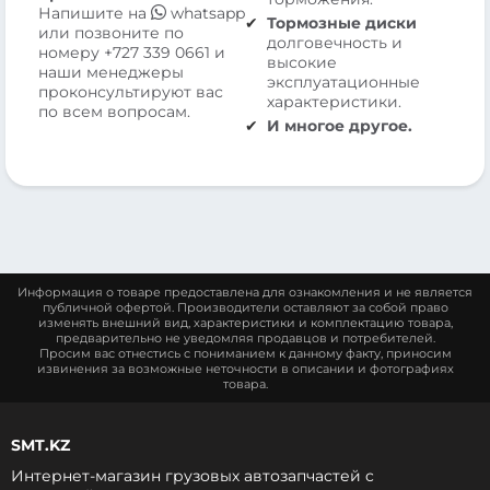
Напишите на
whatsapp
Тормозные диски
или позвоните по
долговечность и
номеру
+727 339 0661
и
высокие
наши менеджеры
эксплуатационные
проконсультируют вас
характеристики.
по всем вопросам.
И многое другое.
Информация о товаре предоставлена для ознакомления и не является
публичной офертой. Производители оставляют за собой право
изменять внешний вид, характеристики и комплектацию товара,
предварительно не уведомляя продавцов и потребителей.
Просим вас отнестись с пониманием к данному факту, приносим
извинения за возможные неточности в описании и фотографиях
товара.
SMT.KZ
Интернет-магазин грузовых автозапчастей c