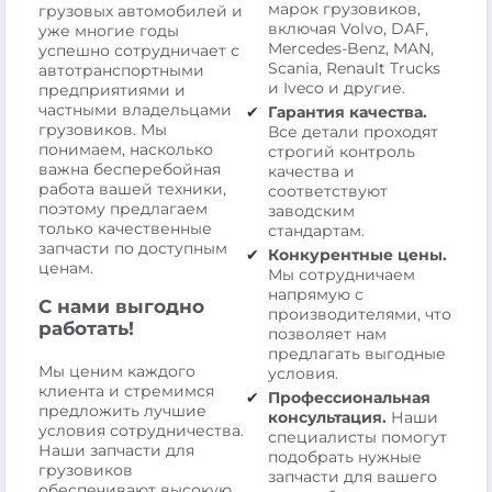
марок грузовиков,
грузовых автомобилей и
включая Volvo, DAF,
уже многие годы
Mercedes-Benz, MAN,
успешно сотрудничает с
Scania, Renault Trucks
автотранспортными
и Iveco и другие.
предприятиями и
частными владельцами
Гарантия качества.
грузовиков. Мы
Все детали проходят
понимаем, насколько
строгий контроль
важна бесперебойная
качества и
работа вашей техники,
соответствуют
поэтому предлагаем
заводским
только качественные
стандартам.
запчасти по доступным
Конкурентные цены.
ценам.
Мы сотрудничаем
напрямую с
С нами выгодно
производителями, что
работать!
позволяет нам
предлагать выгодные
Мы ценим каждого
условия.
клиента и стремимся
Профессиональная
предложить лучшие
консультация.
Наши
условия сотрудничества.
специалисты помогут
Наши запчасти для
подобрать нужные
грузовиков
запчасти для вашего
обеспечивают высокую