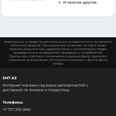
И многое другое.
Информация о товаре предоставлена для ознакомления и не является
публичной офертой. Производители оставляют за собой право
изменять внешний вид, характеристики и комплектацию товара,
предварительно не уведомляя продавцов и потребителей.
Просим вас отнестись с пониманием к данному факту, приносим
извинения за возможные неточности в описании и фотографиях
товара.
SMT.KZ
Интернет-магазин грузовых автозапчастей c
доставкой по Алматы и Казахстану.
Телефоны
+7 727 339 0661