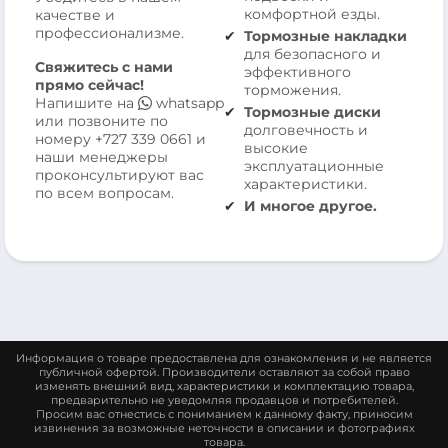
комфортной езды.
качестве и
профессионализме.
Тормозные накладки
для безопасного и
Свяжитесь с нами
эффективного
прямо сейчас!
торможения.
Напишите на
whatsapp
Тормозные диски
или позвоните по
долговечность и
номеру
+727 339 0661
и
высокие
наши менеджеры
эксплуатационные
проконсультируют вас
характеристики.
по всем вопросам.
И многое другое.
Информация о товаре предоставлена для ознакомления и не является
публичной офертой. Производители оставляют за собой право
изменять внешний вид, характеристики и комплектацию товара,
предварительно не уведомляя продавцов и потребителей.
Просим вас отнестись с пониманием к данному факту, приносим
извинения за возможные неточности в описании и фотографиях
товара.