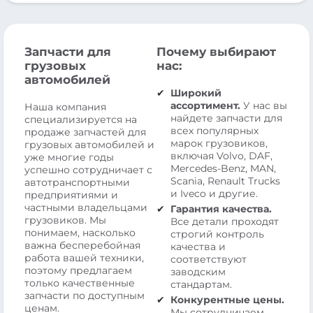
Запчасти для
Почему выбирают
грузовых
нас:
автомобилей
Широкий
ассортимент.
У нас вы
Наша компания
найдете запчасти для
специализируется на
всех популярных
продаже запчастей для
марок грузовиков,
грузовых автомобилей и
включая Volvo, DAF,
уже многие годы
Mercedes-Benz, MAN,
успешно сотрудничает с
Scania, Renault Trucks
автотранспортными
и Iveco и другие.
предприятиями и
частными владельцами
Гарантия качества.
грузовиков. Мы
Все детали проходят
понимаем, насколько
строгий контроль
важна бесперебойная
качества и
работа вашей техники,
соответствуют
поэтому предлагаем
заводским
только качественные
стандартам.
запчасти по доступным
Конкурентные цены.
ценам.
Мы сотрудничаем