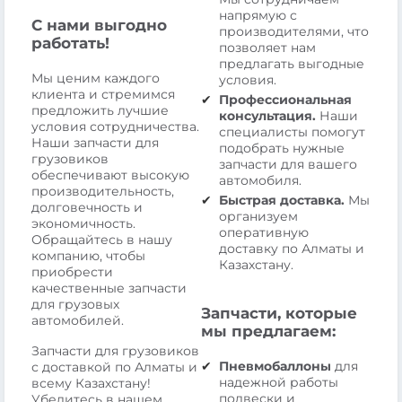
напрямую с
С нами выгодно
производителями, что
работать!
позволяет нам
предлагать выгодные
Мы ценим каждого
условия.
клиента и стремимся
Профессиональная
предложить лучшие
консультация.
Наши
условия сотрудничества.
специалисты помогут
Наши запчасти для
подобрать нужные
грузовиков
запчасти для вашего
обеспечивают высокую
автомобиля.
производительность,
Быстрая доставка.
Мы
долговечность и
организуем
экономичность.
оперативную
Обращайтесь в нашу
доставку по Алматы и
компанию, чтобы
Казахстану.
приобрести
качественные запчасти
для грузовых
Запчасти, которые
автомобилей.
мы предлагаем:
Запчасти для грузовиков
Пневмобаллоны
для
с доставкой по Алматы и
надежной работы
всему Казахстану!
подвески и
Убедитесь в нашем