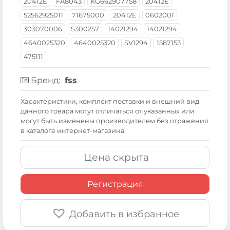
20412E
FA8043
KG662907758
20412E
52562925011
71675000
20412E
0602001
303070006
S300257
14021294
14021294
4640025320
4640025320
SV1294
1587153
475111
Бренд:
fss
Xарактеристики, комплект поставки и внешний вид
данного товара могут отличаться от указанных или
могут быть изменены производителем без отражения
в каталоге интернет-магазина.
Цена скрыта
Регистрация
Добавить в избранное