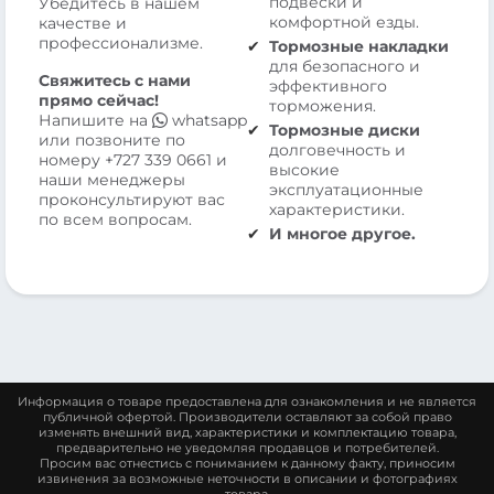
подвески и
Убедитесь в нашем
комфортной езды.
качестве и
профессионализме.
Тормозные накладки
для безопасного и
Свяжитесь с нами
эффективного
прямо сейчас!
торможения.
Напишите на
whatsapp
Тормозные диски
или позвоните по
долговечность и
номеру
+727 339 0661
и
высокие
наши менеджеры
эксплуатационные
проконсультируют вас
характеристики.
по всем вопросам.
И многое другое.
Информация о товаре предоставлена для ознакомления и не является
публичной офертой. Производители оставляют за собой право
изменять внешний вид, характеристики и комплектацию товара,
предварительно не уведомляя продавцов и потребителей.
Просим вас отнестись с пониманием к данному факту, приносим
извинения за возможные неточности в описании и фотографиях