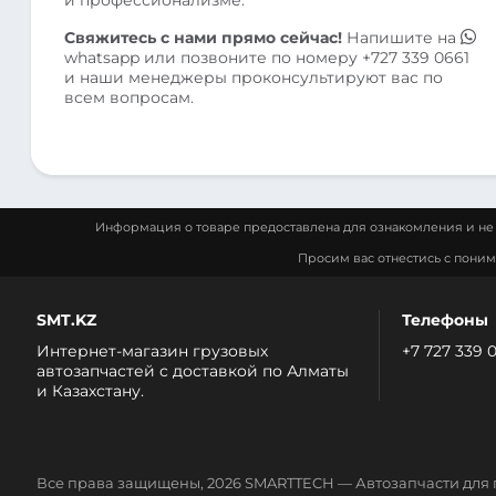
Свяжитесь с нами прямо сейчас!
Напишите на
whatsapp
или позвоните по номеру
+727 339 0661
и наши менеджеры проконсультируют вас по
всем вопросам.
Информация о товаре предоставлена для ознакомления и не 
Просим вас отнестись с пони
SMT.KZ
Телефоны
Интернет-магазин грузовых
+7 727 339 
автозапчастей c доставкой по Алматы
и Казахстану.
Все права защищены, 2026 SMARTTECH — Автозапчасти для 