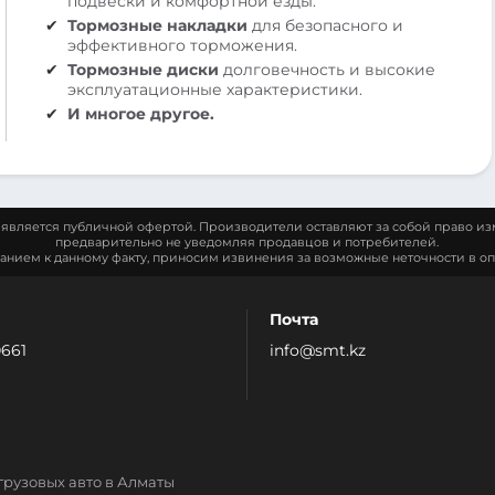
подвески и комфортной езды.
Тормозные накладки
для безопасного и
эффективного торможения.
Тормозные диски
долговечность и высокие
эксплуатационные характеристики.
И многое другое.
является публичной офертой. Производители оставляют за собой право из
предварительно не уведомляя продавцов и потребителей.
манием к данному факту, приносим извинения за возможные неточности в оп
Почта
0661
info@smt.kz
грузовых авто в Алматы