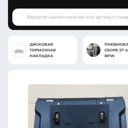
Поиск
товаров
ПНЕВМОБАЛЛОН В
ПНЕВМОБ
СБОРЕ ST 4962.CP
БЕЗ СТАК
BPW
836.S01 С
ОТБОЙН