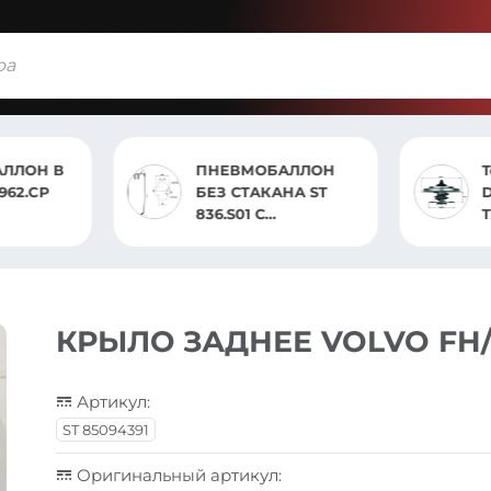
АЛЛОН
Термостат 83°C MAN
АНА ST
D2066 /2676 MAHLE
TX 15883
ИКОМ
КРЫЛО ЗАДНЕЕ VOLVO FH
Артикул:
ST 85094391
Оригинальный артикул: